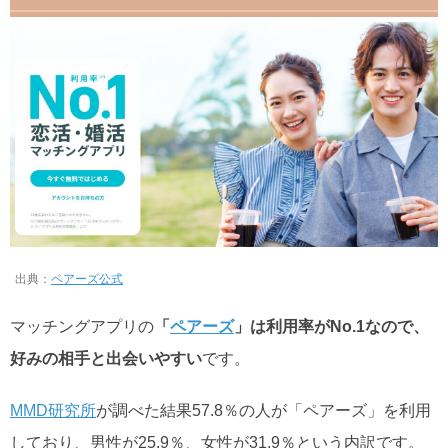
出典：
ペアーズ公式
マッチングアプリの
「
ペアーズ
」は利用率がNo.1なので、
好みの相手と出会いやすい
です。
MMD研究所
が調べた結果
57.8％の人が「ペアーズ」を利用
しており、男性が25.9％、女性が31.9％という内訳です。