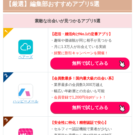
【厳選】編集部おすすめアプリ5選
素敵な出会いが見つかるアプリ5選
【恋活・婚活向けNo.1の定番アプリ】
・趣味や価値観が同じ相手が見つかる
・月に1.3万人が出会えている実績
・
頻繁に割引キャンペーンを開催！
ペアーズ
無料で試してみる
【会員数最多！国内最大級の出会い系】
・業界最多の会員数3,000万越え
・幅広い年齢層との出会いも可能
・
会員登録で1,200円分ptゲット！
ハッピーメール
無料で試してみる
【安全性に特化！精密認証で安心】
・セルフィー認証機能で業者が少ない