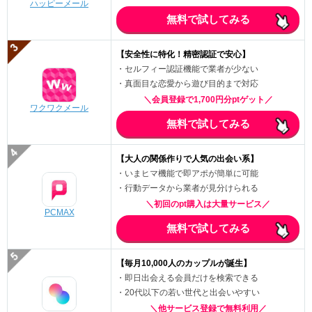
ハッピーメール
無料で試してみる
【安全性に特化！精密認証で安心】
・セルフィー認証機能で業者が少ない
・真面目な恋愛から遊び目的まで対応
＼会員登録で1,700円分ptゲット／
ワクワクメール
無料で試してみる
【大人の関係作りで人気の出会い系】
・いまヒマ機能で即アポが簡単に可能
・行動データから業者が見分けられる
＼初回のpt購入は大量サービス／
PCMAX
無料で試してみる
【毎月10,000人のカップルが誕生】
・即日出会える会員だけを検索できる
・20代以下の若い世代と出会いやすい
＼他サービス登録で無料利用／