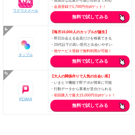
・真面目な恋愛から遊び目的まで対応
・
会員登録で1,700円分ptゲット！
ワクワクメール
無料で試してみる
【毎月10,000人のカップルが誕生】
・即日出会える会員だけを検索できる
・20代以下の若い世代と出会いやすい
・
他サービス登録で無料利用が可能！
タップル
無料で試してみる
【大人の関係作りで人気の出会い系】
・いまヒマ機能で即アポが簡単に可能
・行動データから業者が見分けられる
・
初回購入で最大15,000円分ptゲット！
PCMAX
無料で試してみる