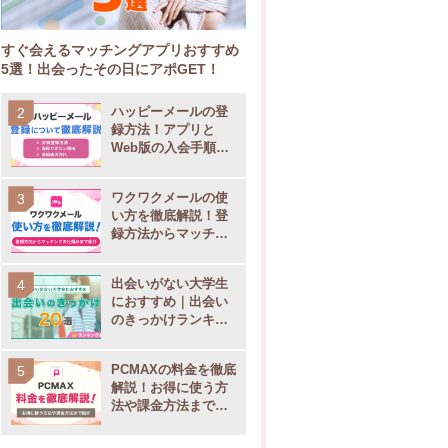
すぐ会えるマッチングアプリおすすめ
5選！出会ったその日にアポGET！
ハッピーメールの登
録方法！アプリと
Web版の入会手順や
電話番号認証のやり
方も解説
ワクワクメールの使
い方を徹底解説！登
録方法からマッチン
グの仕組みまで紹介
出会いがない大学生
におすすめ｜出会い
のきっかけランキン
グ20選！
PCMAXの料金を徹底
解説！お得に使う方
法や課金方法まで紹
介