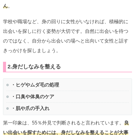
ん
。
学校や職場など、身の回りに女性がいなければ、積極的に
出会いを探しに行く姿勢が大切です。自然に出会いを待つ
のではなく、自分から出会いの場へと出向いて女性と話す
きっかけを探しましょう。
2.身だしなみを整える
・ヒゲやムダ毛の処理
・口臭や体臭のケア
・肌や爪の手入れ
第一印象は、55％外見で判断されると言われています。
良
い出会いを探すためには、身だしなみを整えることが大事