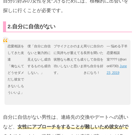
自分の好みの女性を見つけるためには、積極的に出会いを
探しに行くことが必要です。
2.自分に自信がない
恋愛相談を
僕「自分に自信
ブサイクとかのまえ
周りに自分の
— 悩める子羊
してきた友
ないと魅力的に
に気持ちが萎えてる
長所を聞いた
恋愛相談
達
見えないし成功
状態なら教えても成
りして自信を
室???? (@ori
「俺なんて
するものも成功
功いしないと思いま
持ち自分を好
ori0730)
June
どうせダメ
しない。」
す。
きになろ！
23, 2019
だし彼女で
きないしも
ういいよ」
自分に自信がない男性は、連絡先の交換やデートへの誘い
など、
女性にアプローチをすることが難しいため彼女がで