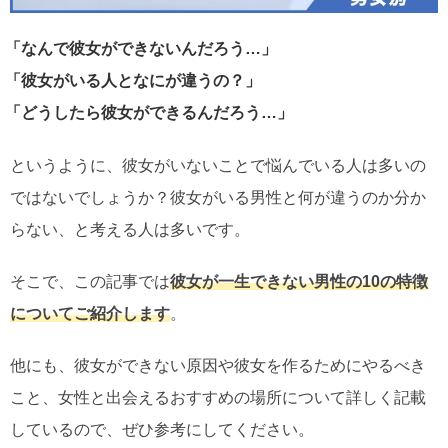
「なんで彼女ができないんだろう…」
「彼女がいる人となにが違うの？」
「どうしたら彼女ができるんだろう…」
というように、彼女がいないことで悩んでいる人は多いの
ではないでしょうか？彼女がいる男性と何が違うのか分か
らない、と考える人は多いです。
そこで、この記事では
彼女が一生できない男性の10の特徴
についてご紹介します
。
他にも、彼女ができない原因や彼女を作るためにやるべき
こと、女性と出会えるおすすめの場所について詳しく記載
しているので、ぜひ参考にしてください。