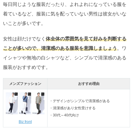
毎日同じような服装だったり、よれよれになっている服を
着ているなど、服装に気を配っていない男性は彼女がいな
いことが多いです。
女性は顔だけでなく
体全体の雰囲気を見て好みを判断する
ことが多いので、清潔感のある服装を意識しましょう
。ワ
イシャツや無地の白シャツなど、シンプルで清潔感のある
服装がおすすめです。
メンズファッション
おすすめ理由
・デザインがシンプルで清潔感がある
・清潔感があり女性受けする
・30代～40代向け
Biz front