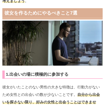
考えましょう
。
彼女を作るためにやるべきこと7選
1.出会いの場に積極的に参加する
彼女がいたことのない男性の大きな特徴は、行動力がない
ため女性との出会いの数が少ないことです。
自分から出会
いを探さない限り、好みの女性と出会うことはできませ