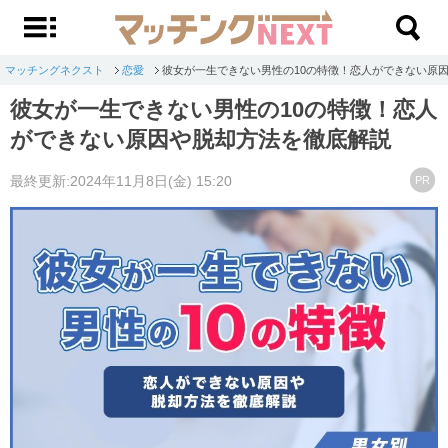
マッチングネクスト
恋愛
彼女が一生できない男性の10の特徴！恋人ができない原
彼女が一生できない男性の10の特徴！恋人
ができない原因や脱却方法を徹底解説
最終更新:2024年11月8日(金) 15:20
PR