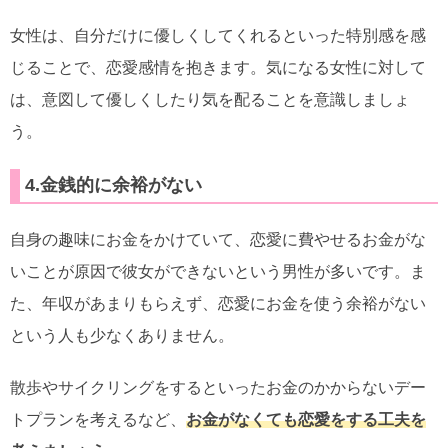
女性は、自分だけに優しくしてくれるといった特別感を感
じることで、恋愛感情を抱きます。気になる女性に対して
は、意図して優しくしたり気を配ることを意識しましょ
う。
4.金銭的に余裕がない
自身の趣味にお金をかけていて、恋愛に費やせるお金がな
いことが原因で彼女ができないという男性が多いです。ま
た、年収があまりもらえず、恋愛にお金を使う余裕がない
という人も少なくありません。
散歩やサイクリングをするといったお金のかからないデー
トプランを考えるなど、
お金がなくても恋愛をする工夫を