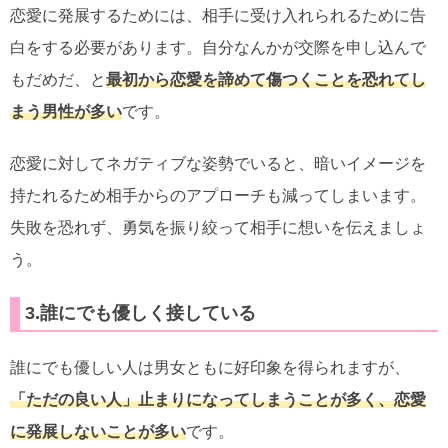
恋愛に発展するためには、相手に受け入れられるために告
白をする必要があります。自分なんかが交際を申し込んで
もだめだ、と
最初から恋愛を諦めて傷つくことを恐れてし
まう男性が多い
です。
恋愛に対してネガティブな姿勢でいると、暗いイメージを
持たれるため相手からのアプローチも減ってしまいます。
失敗を恐れず、勇気を振り絞って相手に想いを伝えましょ
う。
3.誰にでも優しく接している
誰にでも優しい人は男女ともに好印象を得られますが、
「ただの良い人」止まりになってしまうことが多く、恋愛
に発展しないことが多い
です。