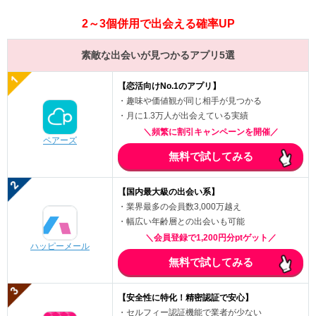
2～3個併用で出会える確率UP
素敵な出会いが見つかるアプリ5選
【恋活向けNo.1のアプリ】
・趣味や価値観が同じ相手が見つかる
・月に1.3万人が出会えている実績
＼頻繁に割引キャンペーンを開催／
ペアーズ
無料で試してみる
【国内最大級の出会い系】
・業界最多の会員数3,000万越え
・幅広い年齢層との出会いも可能
＼会員登録で1,200円分ptゲット／
ハッピーメール
無料で試してみる
【安全性に特化！精密認証で安心】
・セルフィー認証機能で業者が少ない