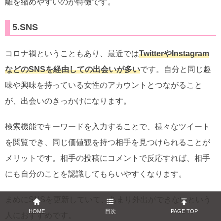
離を縮めやすいのが特徴です。
5.SNS
コロナ禍ということもあり、最近では
TwitterやInstagram
などのSNSを経由しての出会いが多い
です。自分と同じ趣
味や興味を持っている女性のアカウントとつながること
が、出会いのきっかけになります。
検索機能でキーワードを入力することで、様々なツイート
を閲覧でき、同じ価値観を持つ相手を見つけられることが
メリットです。相手の投稿にコメントで反応すれば、相手
にも自分のことを認識してもらいやすくなります。
まめにSNSを更新していて、あまり外出ができないという
HOME
目次
PAGE TOP
人におすすめです。