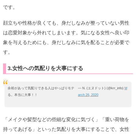
です。
顔立ちや性格が良くても、身だしなみが整っていない男性
は恋愛対象から外れてしまいます。気になる女性へ良い印
象を与えるためにも、身だしなみに気を配ることが必要で
す。
3.女性への気配りを大事にする
余裕があって気配りできる人はやっぱりモテ
— N. (エヌドット) (@krr_info)
M
る。本当に大事！！
arch 26, 2020
「メイクや髪型などの些細な変化に気づく」「重い荷物を
持ってあげる」といった気配りを大事にすることで、女性