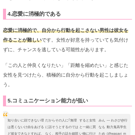
4.恋愛に消極的である
恋愛に消極的で、自分から行動を起こさない男性は彼女を
作ることが難しい
です。女性が好意を持っていても気付け
ずに、チャンスを逃している可能性があります。
「この人と仲良くなりたい」「距離を縮めたい」と感じた
女性を見つけたら、積極的に自分から行動を起こしましょ
う。
5.コミュニケーション能力が低い
知り合いに顔
できない理
だからその人に｢無理
すると女性
みん
— わさび@行
は悪くないけ
由をあげる
に話そうとするのでは
と一緒に買
なも
動力鬼高学生
ど彼女できな
とすれば、
なく、相手の話を細部
い物に行け
ため
(@wasavi_m