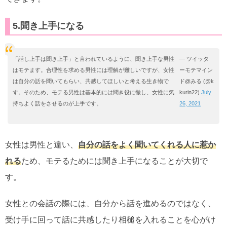
5.聞き上手になる
「話し上手は聞き上手」と言われているように、聞き上手な男性
— ツイッタ
はモテます。合理性を求める男性には理解が難しいですが、女性
ーモテマイン
は自分の話を聞いてもらい、共感してほしいと考える生き物で
ド@みる (@k
す。そのため、モテる男性は基本的には聞き役に徹し、女性に気
kurin22)
July
持ちよく話をさせるのが上手です。
26, 2021
女性は男性と違い、
自分の話をよく聞いてくれる人に惹か
れる
ため、モテるためには聞き上手になることが大切で
す。
女性との会話の際には、自分から話を進めるのではなく、
受け手に回って話に共感したり相槌を入れることを心がけ