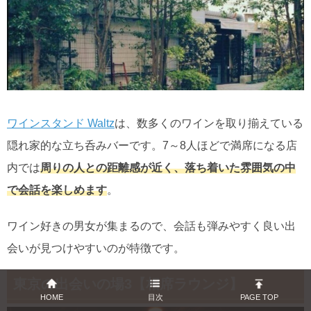
ワインスタンド Waltz
は、数多くのワインを取り揃えている
隠れ家的な立ち呑みバーです。7～8人ほどで満席になる店
内では
周りの人との距離感が近く、落ち着いた雰囲気の中
で会話を楽しめます
。
ワイン好きの男女が集まるので、会話も弾みやすく良い出
会いが見つけやすいのが特徴です。
東京の出会いの場3【相席ラウンジ】
HOME
目次
PAGE TOP