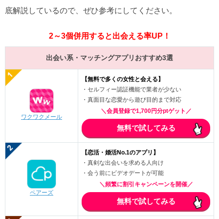
底解説しているので、ぜひ参考にしてください。
2～3個併用すると出会える率UP！
出会い系・マッチングアプリおすすめ3選
【無料で多くの女性と会える】
・セルフィー認証機能で業者が少ない
・真面目な恋愛から遊び目的まで対応
＼会員登録で1,700円分ptゲット／
ワクワクメール
無料で試してみる
【恋活・婚活No.1のアプリ】
・真剣な出会いを求める人向け
・会う前にビデオデートが可能
＼頻繁に割引キャンペーンを開催／
ペアーズ
無料で試してみる