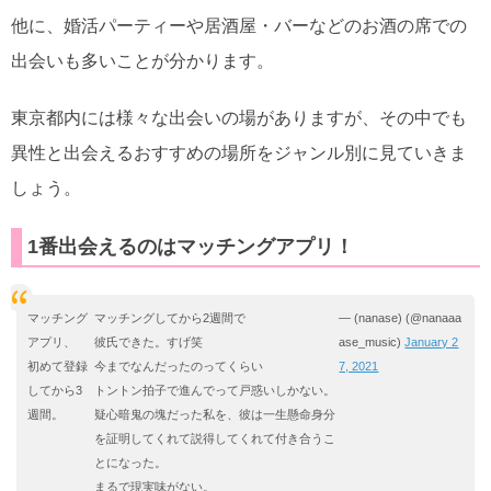
他に、婚活パーティーや居酒屋・バーなどのお酒の席での
出会いも多いことが分かります。
東京都内には様々な出会いの場がありますが、その中でも
異性と出会えるおすすめの場所をジャンル別に見ていきま
しょう。
1番出会えるのはマッチングアプリ！
マッチング
マッチングしてから2週間で
— (nanase) (@nanaaa
アプリ、
彼氏できた。すげ笑
ase_music)
January 2
初めて登録
今までなんだったのってくらい
7, 2021
してから3
トントン拍子で進んでって戸惑いしかない。
週間。
疑心暗鬼の塊だった私を、彼は一生懸命身分
を証明してくれて説得してくれて付き合うこ
とになった。
まるで現実味がない。