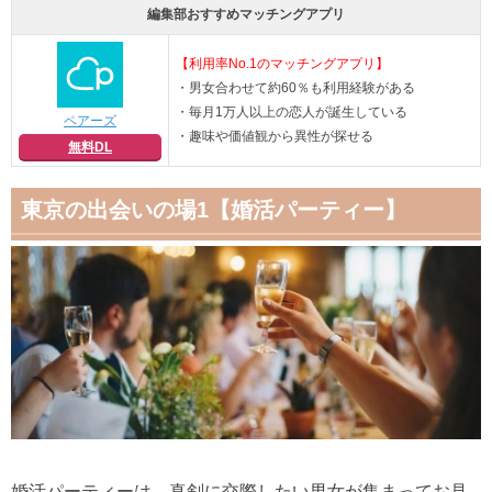
編集部おすすめマッチングアプリ
【利用率No.1のマッチングアプリ】
・男女合わせて約60％も利用経験がある
・毎月1万人以上の恋人が誕生している
ペアーズ
・趣味や価値観から異性が探せる
無料DL
東京の出会いの場1【婚活パーティー】
婚活パーティーは、真剣に交際したい男女が集まってお見