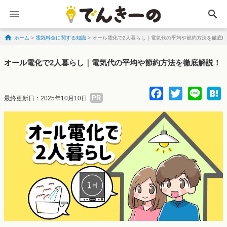
search
ホーム
>
電気料金に関する知識
>
オール電化で2人暮らし｜電気代の平均や節約方法を徹底
Skip to content
オール電化で2人暮らし｜電気代の平均や節約方法を徹底解説！
Facebo
Twitte
Lin
PR
最終更新日：2025年10月10日