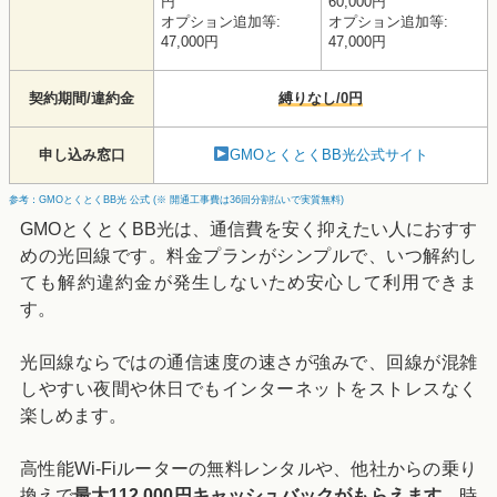
円
60,000円
オプション追加等:
オプション追加等:
47,000円
47,000円
契約期間/違約金
縛りなし/0円
申し込み窓口
GMOとくとくBB光公式サイト
参考：GMOとくとくBB光 公式 (※ 開通工事費は36回分割払いで実質無料)
GMOとくとくBB光は、通信費を安く抑えたい人におすす
めの光回線です。料金プランがシンプルで、いつ解約し
ても解約違約金が発生しないため安心して利用できま
す。
光回線ならではの通信速度の速さが強みで、回線が混雑
しやすい夜間や休日でもインターネットをストレスなく
楽しめます。
高性能Wi-Fiルーターの無料レンタルや、他社からの乗り
換えで
最大112,000円キャッシュバックがもらえます
。時