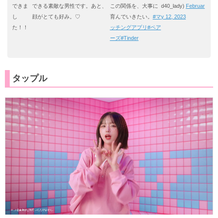
できま
できる素敵な男性です。あと、
この関係を、大事に
d40_lady)
Februar
し
顔がとても好み。♡
育んでいきたい。
#マ
y 12, 2023
た！！
ッチングアプリ
#ペア
ーズ
#Tinder
タップル