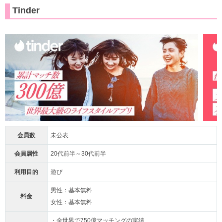
Tinder
会員数
未公表
会員属性
20代前半～30代前半
利用目的
遊び
男性：基本無料
料金
女性：基本無料
・全世界で750億マッチングの実績