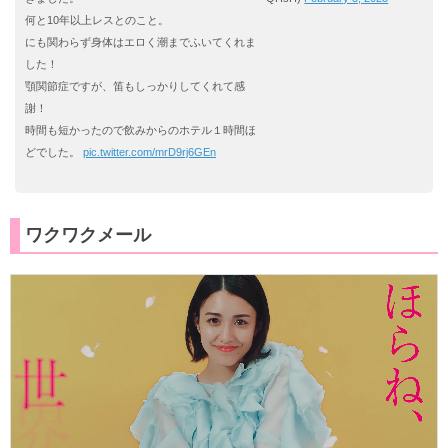
何と10年以上レスとのこと。
にも関わらず身体はエロく潮までふいてくれま
した！
顎関節症ですが、笛もしっかりしてくれて感
謝！
時間も短かったので飲みからのホテル１時間ほ
どでした。
pic.twitter.com/mrD9rj6GEn
ワクワクメール