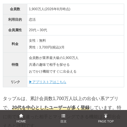
会員数
1,900万人(2026年8月時点)
利用目的
恋活
会員属性
20代～30代
女性：無料
料金
男性：3,700円(税込)/月
会員数が業界最大級の1,900万人
特徴
共通の趣味で相手を探せる
おでかけ機能ですぐに出会える
リンク
▶アプリストアはこちら
タップルは、累計会員数1,700万人以上の出会い系アプリ
で、
20代を中心としたユーザーが多く登録
しています。特
に街ですれ違った相手とマッチングできる機能は、即出会
HOME
目次
PAGE TOP
えると評判です。