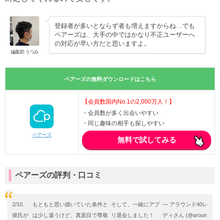
登録者が多いとならず者も増えますからね…でも
ペアーズは、大手の中ではかなり不正ユーザーへ
の対応が早い方だと思いますよ。
編集部 うつみ
ペアーズの無料ダウンロードはこちら
【会員数国内No.1の2,000万人！】
・会員数が多く出会いやすい
・同じ趣味の相手も探しやすい
ペアーズ
無料で試してみる
ペアーズの評判・口コミ
2/10、
もともと思い描いていた条件と
そして、一緒にアプ
— アラウンド40レ
彼氏が
は少し違うけど、真面目で尊敬
リ退会しました！
ディさん (@aroun