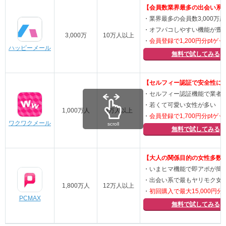
【会員数業界最多の出会い系
・業界最多の会員数3,000万
・オフパコしやすい機能が豊
3,000万
10万人以上
・
会員登録で1,200円分ptゲッ
ハッピーメール
無料で試してみる
【セルフィー認証で安全性に
・セルフィー認証機能で業者
・若くて可愛い女性が多い
1,000万人
5万人以上
・
会員登録で1,700円分ptゲッ
ワクワクメール
scroll
無料で試してみる
【大人の関係目的の女性多数
・いまヒマ機能で即アポが簡
・出会い系で最もヤリモク女
1,800万人
12万人以上
・
初回購入で最大15,000円分p
PCMAX
無料で試してみる