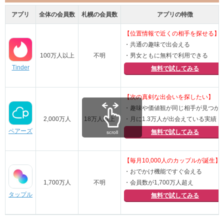
アプリ
全体の会員数
札幌の会員数
アプリの特徴
【位置情報で近くの相手を探せる】
・共通の趣味で出会える
100万人以上
不明
・男女ともに無料で利用できる
Tinder
無料で試してみる
【次の真剣な出会いを探したい】
・趣味や価値観が同じ相手が見つか
2,000万人
18万人以上
・月に1.3万人が出会えている実績
ペアーズ
無料で試してみる
scroll
【毎月10,000人のカップルが誕生】
・おでかけ機能ですぐ会える
1,700万人
不明
・会員数が1,700万人超え
タップル
無料で試してみる