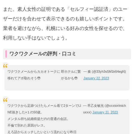
また、素人女性の証明である「セルフィー認証済」のユー
ザーだけを合わせて表示できるのも嬉しいポイントです。
業者を避けながら、札幌にいる好みの女性を探せるので、
利用しない手はないでしょう。
ワクワクメールの評判・口コミ
ワクワクメールからカカオトークに
即ホテルに繋
— 奏 (@33yh3s5M1k64egN)
移れてアポ取れそう😳
がるかも😳
January 22, 2023
ワクワクから足跡つけたらメール着て2ターンでLI
— 早乙女敏光 (@xxxtorimich
NE抜きした×１の50歳。
uxxx)
January 31, 2023
メンタル持ち結婚前提だのの普通の会話。
不倫で別れた原因がレス。
えろ話からエッチしたいという流れになり昨日