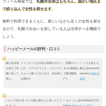
フィール検索では、
札幌市全体はもちろん、細かい地区ま
で絞り込んで女性を探せます
。
無料で利用できるうえに、家にいながら近くの女性を探せ
るので、札幌で出会いを探している人は活用すべき機能で
しょう。
ハッピーメールの評判・口コミ
駆け足出張
ツイッターでは今回も収穫ゼロだっ
…実際のトー
— ミウラ@えろ
を終えて札
たが、ワクワクで１人、ハピメで１
タルの戦績は
親父 (@unclearS
幌に戻って
人とハメ撮りできたので、自分的に
２勝10数敗…
ubmarin)
April 17,
来た。
は満足🎉
(^^;;
2017
ハピメで知り合った４6歳人妻さんと初ハメして
— まーくん (@JXeMaFyOTPJ
きました。
QHsH)
February 3, 2023