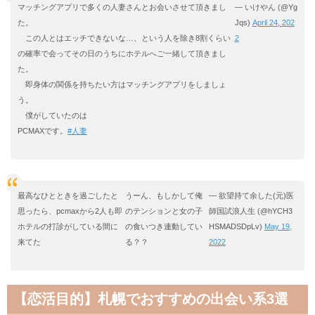
マッチングアプリで多くの人妻さんとお会いさせて頂きまし
— いけやん (@Yg
た。
Jqs)
April 24, 202
この人とはエッチできないな…、という人を除き8割くらい
2
の確率で会ってその日のうちにホテルへご一緒して頂きまし
た。
即身体の関係を持ちたい方はマッチングアプリをしましょ
う。
僕がしていたのは
PCMAXです。
#人妻
最高なひとときを過ごしたと
うーん、もしかして俺
— 欲望持て余した(元)医
思ったら、pcmaxから2人も即
のテンションと女の子
師国試浪人生 (@hYCH3
ホテルの打診がしている間に
の食いつき連動してい
HSMADSDpLv)
May 19,
来てた
る？？
2022
【恋活目的】札幌でおすすめの出会い系3選​