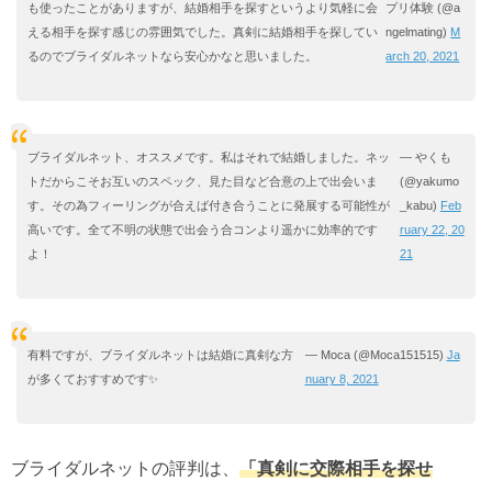
も使ったことがありますが、結婚相手を探すというより気軽に会
プリ体験 (@a
える相手を探す感じの雰囲気でした。真剣に結婚相手を探してい
ngelmating)
M
るのでブライダルネットなら安心かなと思いました。
arch 20, 2021
ブライダルネット、オススメです。私はそれで結婚しました。ネッ
— やくも
トだからこそお互いのスペック、見た目など合意の上で出会いま
(@yakumo
す。その為フィーリングが合えば付き合うことに発展する可能性が
_kabu)
Feb
高いです。全て不明の状態で出会う合コンより遥かに効率的です
ruary 22, 20
よ！
21
有料ですが、ブライダルネットは結婚に真剣な方
— Moca (@Moca151515)
Ja
が多くておすすめです✨
nuary 8, 2021
ブライダルネットの評判は、
「真剣に交際相手を探せ