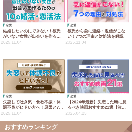
恋愛
恋愛
結婚したいのにできない！彼氏
彼氏から急に連絡・返信がこな
がいない女性が出会いを作るた
い！7つの理由と対処法を解説
めの10の婚活・恋活法
2025.11.04
2025.11.04
恋愛
恋愛
失恋して吐き気・食欲不振・体
【2024年最新】失恋した時に見
調不良がヒドい方へ！原因と7つ
るべき映画おすすめ21選【泣け
の対処法【体験談】
る・前向きになれる】
2025.11.04
2025.04.25
おすすめランキング