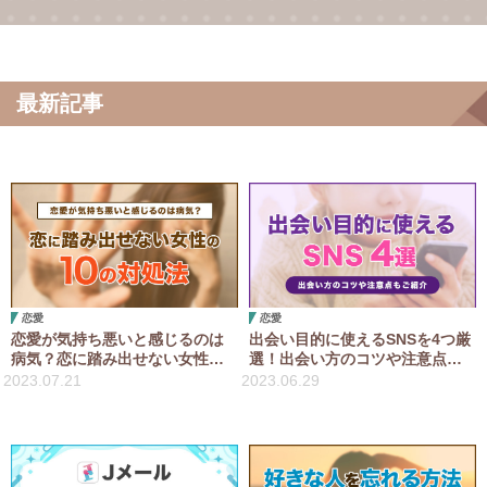
最新記事
恋愛
恋愛
恋愛が気持ち悪いと感じるのは
出会い目的に使えるSNSを4つ厳
病気？恋に踏み出せない女性の
選！出会い方のコツや注意点も
10の対処法を紹介
ご紹介
2023.07.21
2023.06.29