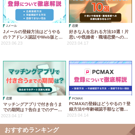
Jメール
恋愛
Jメールの登録方法はどうやる
好きな人を忘れる方法10選！片
の？アドレス認証やWeb版とア
思いや既婚者・職場恋愛への未
プリ版の違いなど解説
練を断ち切るコツ
2023.06.23
2023.04.17
恋愛
PCMAX
PCMAXの登録はどうやるの？登
マッチングアプリで付き合うま
録方法や年齢確認手順など徹底
での期間は？告白までのデート
解説
回数も解説
2023.04.14
2023.04.17
おすすめランキング