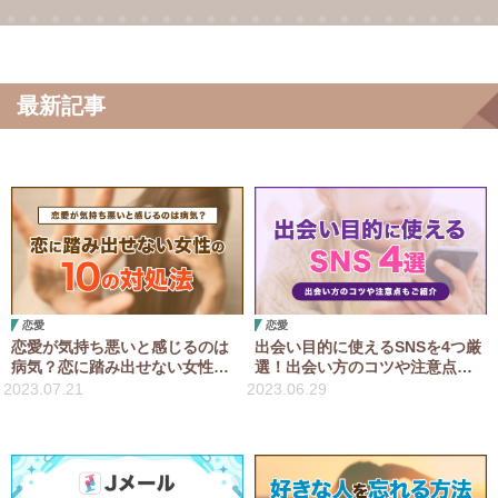
最新記事
恋愛
恋愛
恋愛が気持ち悪いと感じるのは
出会い目的に使えるSNSを4つ厳
病気？恋に踏み出せない女性の
選！出会い方のコツや注意点も
10の対処法を紹介
ご紹介
2023.07.21
2023.06.29