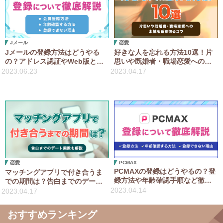
Jメール
恋愛
Jメールの登録方法はどうやる
好きな人を忘れる方法10選！片
の？アドレス認証やWeb版とア
思いや既婚者・職場恋愛への未
プリ版の違いなど解説
練を断ち切るコツ
2023.06.23
2023.04.17
恋愛
PCMAX
PCMAXの登録はどうやるの？登
マッチングアプリで付き合うま
録方法や年齢確認手順など徹底
での期間は？告白までのデート
解説
回数も解説
2023.04.14
2023.04.17
おすすめランキング