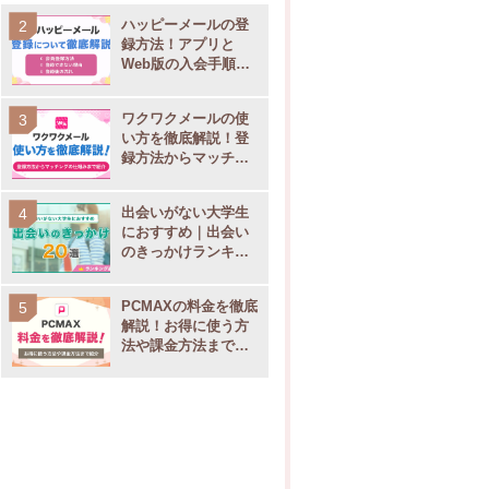
ハッピーメールの登
録方法！アプリと
Web版の入会手順や
電話番号認証のやり
方も解説
ワクワクメールの使
い方を徹底解説！登
録方法からマッチン
グの仕組みまで紹介
出会いがない大学生
におすすめ｜出会い
のきっかけランキン
グ20選！
PCMAXの料金を徹底
解説！お得に使う方
法や課金方法まで紹
介