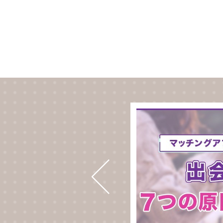
グアプリお
たその日にア
をランキング形
ごとに特徴やす
いるので、マッ