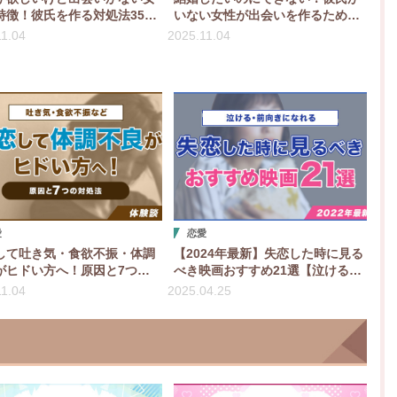
特徴！彼氏を作る対処法35
いない女性が出会いを作るための
10の婚活・恋活法
11.04
2025.11.04
愛
恋愛
して吐き気・食欲不振・体調
【2024年最新】失恋した時に見る
がヒドい方へ！原因と7つの
べき映画おすすめ21選【泣ける・
法【体験談】
前向きになれる】
11.04
2025.04.25