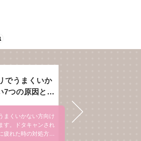
リでうまくいか
い7つの原因と対
通】
うまくいかない方向け
ます。ドタキャンされ
に疲れた時の対処方法