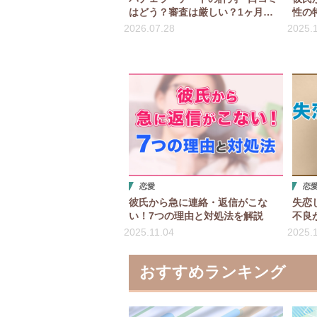
はどう？審査は厳しい？1ヶ月実
性の
際に使って評価！
選！
2026.07.28
2025.
恋愛
恋
彼氏から急に連絡・返信がこな
失恋
い！7つの理由と対処法を解説
不良
対処
2025.11.04
2025.
おすすめランキング