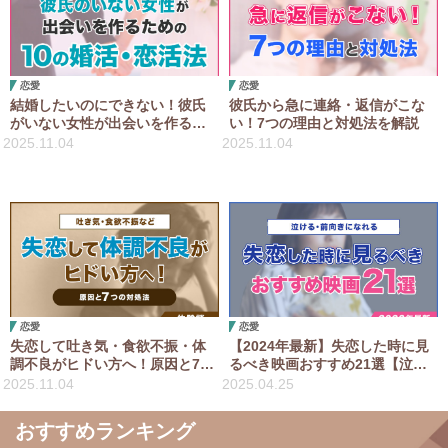
恋愛
恋愛
結婚したいのにできない！彼氏
彼氏から急に連絡・返信がこな
がいない女性が出会いを作るた
い！7つの理由と対処法を解説
めの10の婚活・恋活法
2025.11.04
2025.11.04
恋愛
恋愛
失恋して吐き気・食欲不振・体
【2024年最新】失恋した時に見
調不良がヒドい方へ！原因と7つ
るべき映画おすすめ21選【泣け
の対処法【体験談】
る・前向きになれる】
2025.11.04
2025.04.25
おすすめランキング