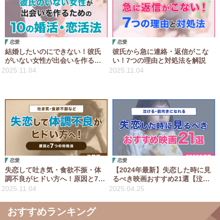
恋愛
恋愛
結婚したいのにできない！彼氏
彼氏から急に連絡・返信がこな
がいない女性が出会いを作るた
い！7つの理由と対処法を解説
めの10の婚活・恋活法
2025.11.04
2025.11.04
恋愛
恋愛
失恋して吐き気・食欲不振・体
【2024年最新】失恋した時に見
調不良がヒドい方へ！原因と7つ
るべき映画おすすめ21選【泣け
の対処法【体験談】
る・前向きになれる】
2025.11.04
2025.04.25
おすすめランキング