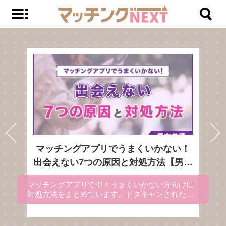
くいかない！
すぐ会えるマッチングアプ
処方法【男女
選！出会ったその日にア
かない方向けに
すぐに会えるマッチングアプリを
キャンされた時
でご紹介しています。アプリごと
対処方法も記載
出会える理由を解説にしているの
がうまくいかな
アプリを使ってすぐ会いたい方は
ださい。