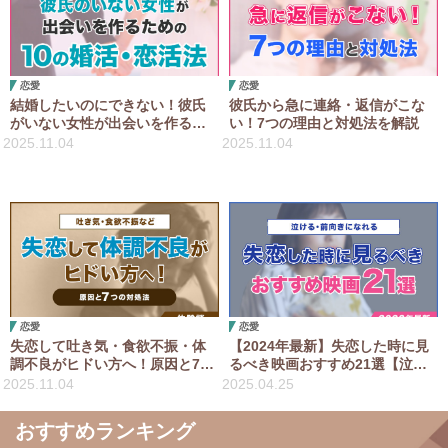
恋愛
恋愛
結婚したいのにできない！彼氏
彼氏から急に連絡・返信がこな
がいない女性が出会いを作るた
い！7つの理由と対処法を解説
めの10の婚活・恋活法
2025.11.04
2025.11.04
恋愛
恋愛
失恋して吐き気・食欲不振・体
【2024年最新】失恋した時に見
調不良がヒドい方へ！原因と7つ
るべき映画おすすめ21選【泣け
の対処法【体験談】
る・前向きになれる】
2025.11.04
2025.04.25
おすすめランキング