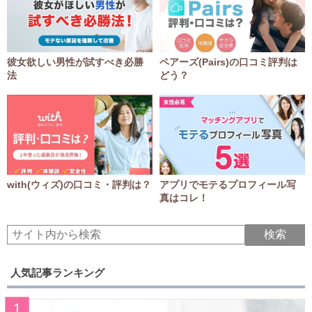
彼女欲しい男性が試すべき必勝
ペアーズ(Pairs)の口コミ評判は
法
どう？
with(ウィズ)の口コミ・評判は？
アプリでモテるプロフィール写
真はコレ！
人気記事ランキング