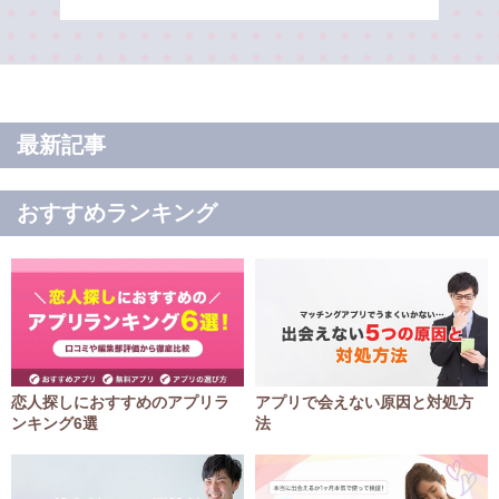
紹介しているので、彼女がほしい男性は必見で
す。
最新記事
おすすめランキング
恋人探しにおすすめのアプリラ
アプリで会えない原因と対処方
ンキング6選
法