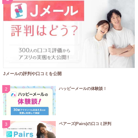
Jメールの評判や口コミを公開
ハッピーメールの体験談！
ペアーズ(Pairs)の口コミ評判