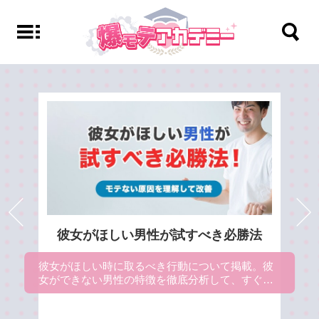
彼女がほしい男性が試すべき必勝法
彼女がほしい時に取るべき行動について掲載。彼
女ができない男性の特徴を徹底分析して、すぐに
試せる改善方法を記載しています。社会人になっ
て出会いがないという男性向けに、出会いの場も