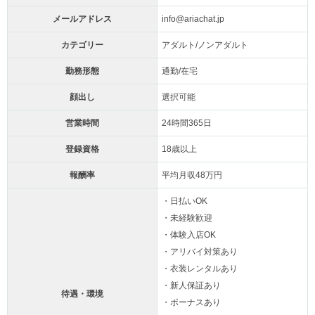
メールアドレス
info@ariachat.jp
カテゴリー
アダルト/ノンアダルト
勤務形態
通勤/在宅
顔出し
選択可能
営業時間
24時間365日
登録資格
18歳以上
報酬率
平均月収48万円
・日払いOK
・未経験歓迎
・体験入店OK
・アリバイ対策あり
・衣装レンタルあり
・新人保証あり
待遇・環境
・ボーナスあり