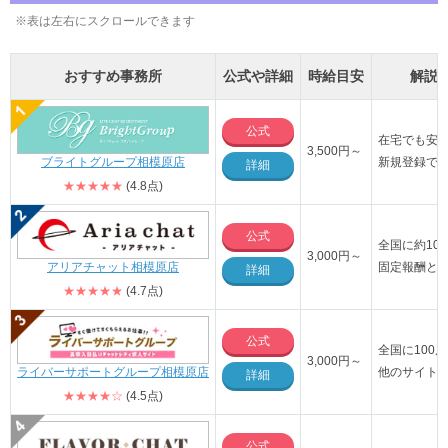
※表は左右にスクロールできます
おすすめ事務所
公式や詳細
時給目安
解説
公式
在宅でも安
3,500
円～
ブライトグループ相模原店
新規登録で3
詳細
★★★★★
(4.8点)
公式
全国に約10
3,000円～
アリアチャット相模原店
固定報酬と
詳細
★★★★★
(4.7点)
公式
全国に100
3,000
円～
ライバーサポートグループ相模原店
他のサイト
詳細
★★★★☆
(4.5点)
公式