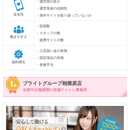
・運営歴の長さ
・運営母体の信頼性
安全性
・海外サイトを取り扱っていないか
・部屋数
・スタッフの数
働きやすさ
・提携サイトの数
・入店祝い金の有無
・固定保証の有無
福利厚生
・各種手当
ブライトグループ相模原店
全国70店舗展開の老舗チャトレ事務所