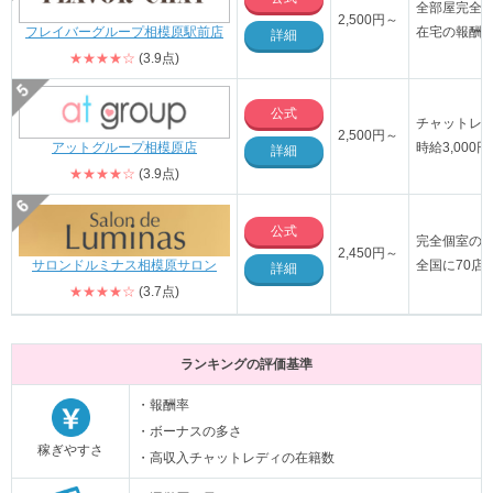
全部屋完全
2,500円～
フレイバーグループ相模原駅前店
在宅の報酬率
詳細
★★★★☆
(3.9点)
公式
チャットレ
2,500円～
アットグループ相模原店
時給3,00
詳細
★★★★☆
(3.9点)
公式
完全個室の
2,450円～
サロンドルミナス相模原サロン
全国に70店
詳細
★★★★☆
(3.7点)
ランキングの評価基準
・報酬率
・ボーナスの多さ
稼ぎやすさ
・高収入チャットレディの在籍数