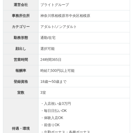
運営会社
ブライトグループ
事務所住所
神奈川県相模原市中央区相模原
カテゴリー
アダルト/ノンアダルト
勤務形態
通勤/在宅
顔出し
選択可能
営業時間
24時間365日
報酬率
時給7,500円以上可能
登録資格
18歳〜50歳まで
室数
3室
・入店祝い金3万円
・毎日日払いOK
・体験入店OK
・前借りOK
待遇・環境
・出勤ボーナス・各種ボーナス