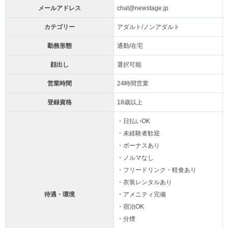
メールアドレス
chat@newstage.jp
カテゴリー
アダルト/ノンアダルト
勤務形態
通勤/在宅
顔出し
選択可能
営業時間
24時間営業
登録資格
18歳以上
・日払いOK
・未経験者歓迎
・ボーナスあり
・ノルマなし
・フリードリンク・軽食あり
・衣装レンタルあり
待遇・環境
・アメニティ完備
・宿泊OK
・分煙