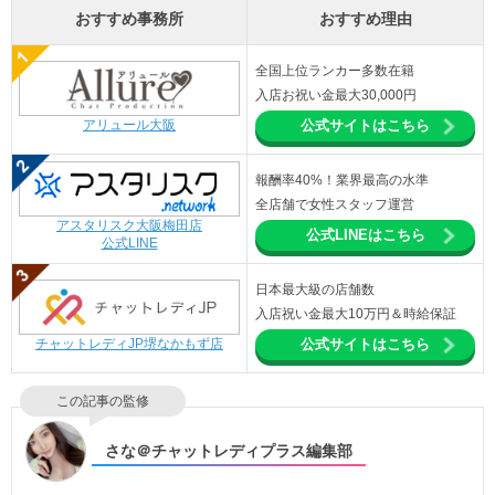
おすすめ事務所
おすすめ理由
全国上位ランカー多数在籍
入店お祝い金最大30,000円
アリュール大阪
公式サイトはこちら
報酬率40%！業界最高の水準
全店舗で女性スタッフ運営
アスタリスク大阪梅田店
公式LINEはこちら
公式LINE
日本最大級の店舗数
入店祝い金最大10万円＆時給保証
チャットレディJP堺なかもず店
公式サイトはこちら
この記事の監修
さな＠チャットレディプラス編集部