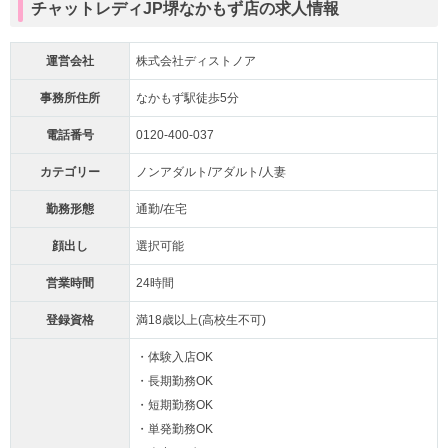
チャットレディJP堺なかもず店の求人情報
運営会社
株式会社ディストノア
事務所住所
なかもず駅徒歩5分
電話番号
0120-400-037
カテゴリー
ノンアダルト/アダルト/人妻
勤務形態
通勤/在宅
顔出し
選択可能
営業時間
24時間
登録資格
満18歳以上(高校生不可)
・体験入店OK
・長期勤務OK
・短期勤務OK
・単発勤務OK