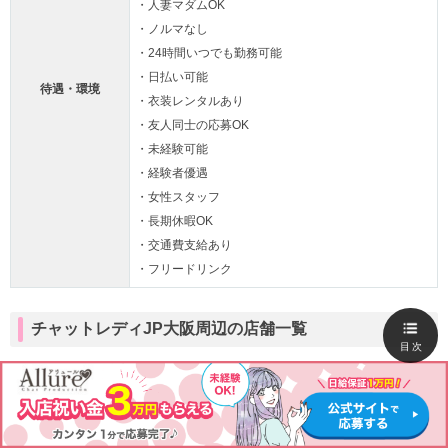
・人妻マダムOK
・ノルマなし
・24時間いつでも勤務可能
・日払い可能
待遇・環境
・衣装レンタルあり
・友人同士の応募OK
・未経験可能
・経験者優遇
・女性スタッフ
・長期休暇OK
・交通費支給あり
・フリードリンク
チャットレディJP大阪周辺の店舗一覧
目次
・堺なかもず店
・梅田店
・心斎橋店
・なんば店