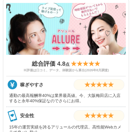
総合評価 4.8
★★★★★
点
※評価は口コミ、データ、体験談から算出(2026年8月調査)
★★★★★
稼ぎやすさ
通勤の最高報酬率40%は業界最高値。今、大阪梅田店に入店
すると永年40%保証なのでさらにお得。
★★★★★
安全性
15年の運営実績を誇るアリュールの代理店。高性能Webカメ