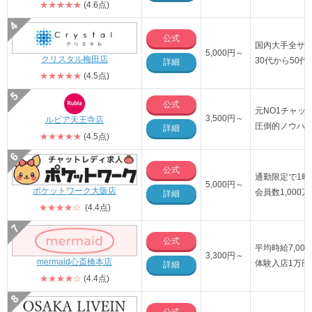
★★★★★
(4.6点)
公式
国内大手全サ
5,000円～
クリスタル梅田店
30代から50
詳細
★★★★★
(4.5点)
公式
元NO1チャッ
3,500円～
ルビア天王寺店
圧倒的ノウハ
詳細
★★★★★
(4.5点)
公式
通勤限定で1時
5,000円～
ポケットワーク大阪店
会員数1,00
詳細
★★★★☆
(4.4点)
公式
平均時給7,00
3,300円～
mermaid心斎橋本店
体験入店1万円
詳細
★★★★☆
(4.4点)