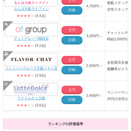
公式
複数メディア
4,700円～
なんば大阪ライブイン
女性スタッフ
詳細
★★★★☆
(4.4点)
公式
チャットレデ
3,000円～
アットグループ梅田店
時給3,000
詳細
★★★★☆
(4.2点)
公式
全部屋完全個
2,500円～
フレイバーグループ大阪ミナミ店
報酬率がスラ
詳細
★★★★☆
(3.9点)
公式
マンツーマン
2,400円～
ラテドルチェ大阪
30代の女性が
詳細
★★★☆☆
(3.6点)
ランキングの評価基準