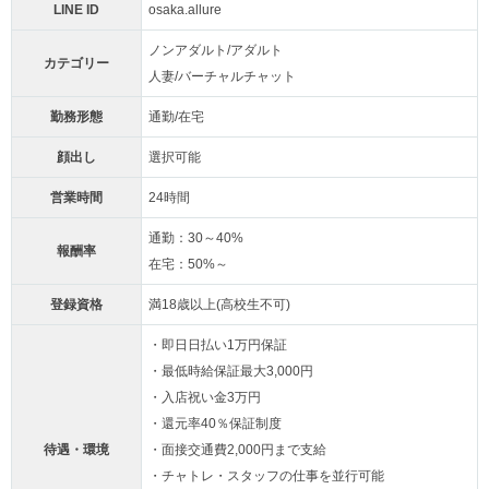
LINE ID
osaka.allure
ノンアダルト/アダルト
カテゴリー
人妻/バーチャルチャット
勤務形態
通勤/在宅
顔出し
選択可能
営業時間
24時間
通勤：30～40%
報酬率
在宅：50%～
登録資格
満18歳以上(高校生不可)
・即日日払い1万円保証
・最低時給保証最大3,000円
・入店祝い金3万円
・還元率40％保証制度
待遇・環境
・面接交通費2,000円まで支給
・チャトレ・スタッフの仕事を並行可能