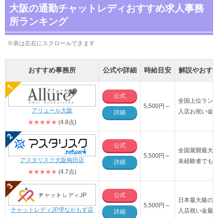
大阪の通勤チャットレディおすすめ求人事務
所ランキング
※表は左右にスクロールできます
おすすめ事務所
公式や詳細
時給目安
解説やおす
公式
全国上位ラン
5,500
円～
アリュール大阪
入店お祝い金が
詳細
★★★★★
(4.8点)
公式
全国展開最大
5,500円～
アスタリスク大阪梅田店
未経験者でも
詳細
★★★★★
(4.7点)
公式
日本最大級の店
5,500円～
チャットレディJP堺なかもず店
入店祝い金最大
詳細