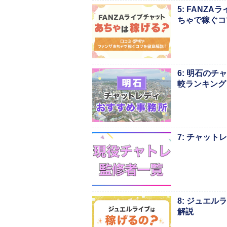
5: FANZ
ちゃで稼ぐコ
6: 明石の
較ランキング
7: チャッ
8: ジュエ
解説