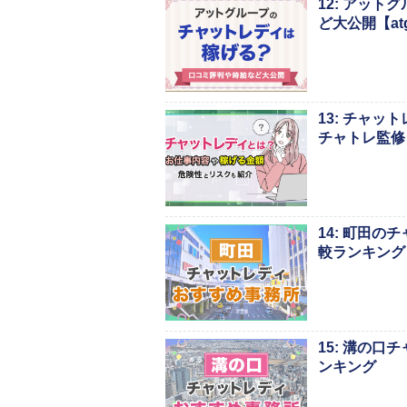
12: アッ
ど大公開【atg
13: チャ
チャトレ監修
14: 町田
較ランキング
15: 溝の
ンキング