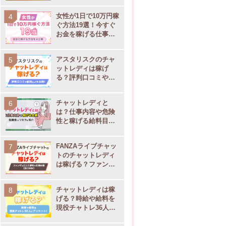
女性が1日で10万円稼
ぐ方法19選！今すぐ
お金を稼げる仕事を
大公開
アスタリスクのチャ
ットレディは稼げ
る？評判口コミや通
勤・在宅別の事務所
サポート内容を大公
チャットレディと
開
は？仕事内容や危険
性と稼げる給料目安
【現役チャトレ監
修】
FANZAライブチャッ
トのチャットレディ
は稼げる？ファンザ
の口コミ評判や仕事
内容
チャットレディは稼
げる？時給や給料を
現役チャトレ36人に
アンケート！