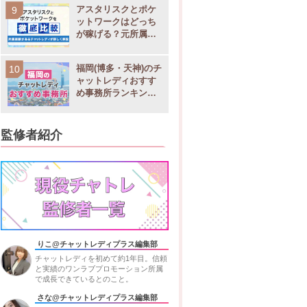
アスタリスクとポケ
ットワークはどっち
が稼げる？元所属チ
ャットレディが徹底
比較
福岡(博多・天神)のチ
ャットレディおすす
め事務所ランキング9
選！稼げる求人や店
舗比較
監修者紹介
りこ@チャットレディプラス編集部
チャットレディを初めて約1年目。信頼
と実績のワンラブプロモーション所属
で成長できているとのこと。
さな@チャットレディプラス編集部