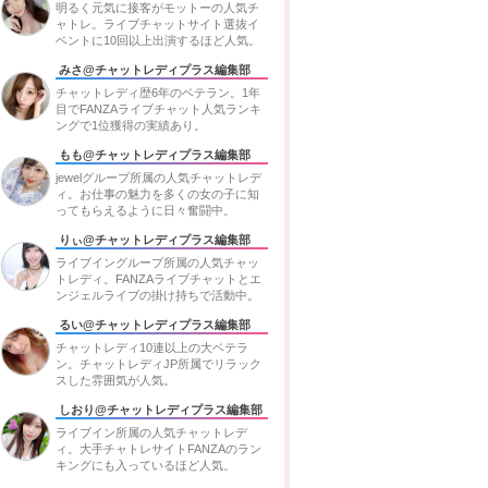
明るく元気に接客がモットーの人気チ
ャトレ。ライブチャットサイト選抜イ
ベントに10回以上出演するほど人気。
みさ@チャットレディプラス編集部
チャットレディ歴6年のベテラン。1年
目でFANZAライブチャット人気ランキ
ングで1位獲得の実績あり。
もも@チャットレディプラス編集部
jewelグループ所属の人気チャットレデ
ィ。お仕事の魅力を多くの女の子に知
ってもらえるように日々奮闘中。
りぃ@チャットレディプラス編集部
ライブイングループ所属の人気チャッ
トレディ。FANZAライブチャットとエ
ンジェルライブの掛け持ちで活動中。
るい@チャットレディプラス編集部
チャットレディ10連以上の大ベテラ
ン。チャットレディJP所属でリラック
スした雰囲気が人気。
しおり@チャットレディプラス編集部
ライブイン所属の人気チャットレデ
ィ。大手チャトレサイトFANZAのラン
キングにも入っているほど人気。