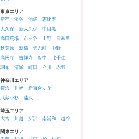
東京エリア
新宿
渋谷
池袋
恵比寿
大久保
新大久保
中目黒
高田馬場
市ヶ谷
上野
日暮里
秋葉原
新橋
錦糸町
中野
高円寺
吉祥寺
府中
北千住
調布
清瀬
町田
立川
赤羽
神奈川エリア
横浜
川崎
新百合ヶ丘
武蔵小杉
藤沢
埼玉エリア
大宮
川越
所沢
南浦和
越谷
関東エリア