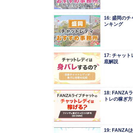
16: 盛岡
ンキング
17: チャ
底解説
18: FA
トレの稼ぎ方
19: FAN