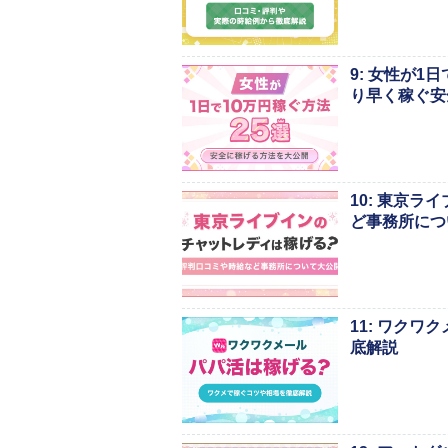
9: 女性が
り早く稼ぐ安
10: 東京
ど事務所につ
11: ワク
底解説