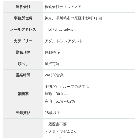
運営会社
株式会社ディストノア
事務所住所
神奈川県川崎市中原区小杉町3丁目
メールアドレス
info@chat-lady.jp
カテゴリー
アダルト/ノンアダルト
勤務形態
通勤/在宅
顔出し
選択可能
営業時間
24時間営業
不明だがグループの基本は
報酬率
通勤：30％～
在宅：51%～62%
登録資格
18歳以上
・履歴書不要
・人妻・マダムOK