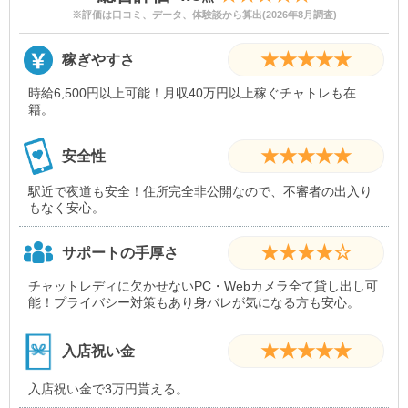
※評価は口コミ、データ、体験談から算出(2026年8月調査)
★★★★★
稼ぎやすさ
時給6,500円以上可能！月収40万円以上稼ぐチャトレも在
籍。
★★★★★
安全性
駅近で夜道も安全！住所完全非公開なので、不審者の出入り
もなく安心。
★★★★☆
サポートの手厚さ
チャットレディに欠かせないPC・Webカメラ全て貸し出し可
能！プライバシー対策もあり身バレが気になる方も安心。
★★★★★
入店祝い金
入店祝い金で3万円貰える。