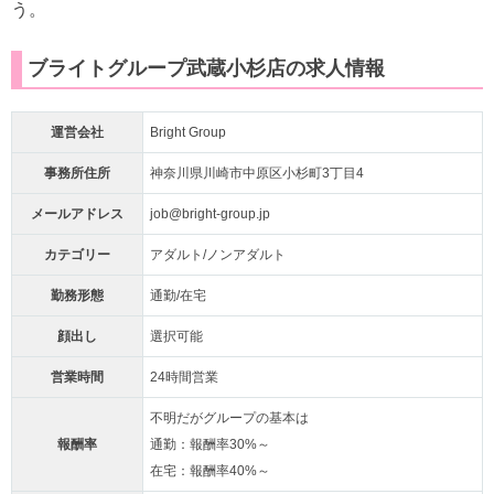
う。
ブライトグループ武蔵小杉店の求人情報
運営会社
Bright Group
事務所住所
神奈川県川崎市中原区小杉町3丁目4
メールアドレス
job@bright-group.jp
カテゴリー
アダルト/ノンアダルト
勤務形態
通勤/在宅
顔出し
選択可能
営業時間
24時間営業
不明だがグループの基本は
報酬率
通勤：報酬率30%～
在宅：報酬率40%～