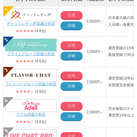
公式
日本最大級の店舗
5,500円～
チャットレディJP武蔵小杉店
入店祝い金最大1
詳細
★★★★★
(4.8点)
公式
運営実績が15年
3,500円～
ブライトグループ武蔵小杉店
新規登録で30,0
詳細
★★★★★
(4.5点)
公式
運営実績10年以
2,500円～
フレイバーグループ武蔵小杉店
全部屋完全個室
詳細
★★★★☆
(3.9点)
公式
完全個室のチャ
2,500円～
アデル武蔵小杉店
運営歴10年以上
詳細
★★★★☆
(3.8点)
公式