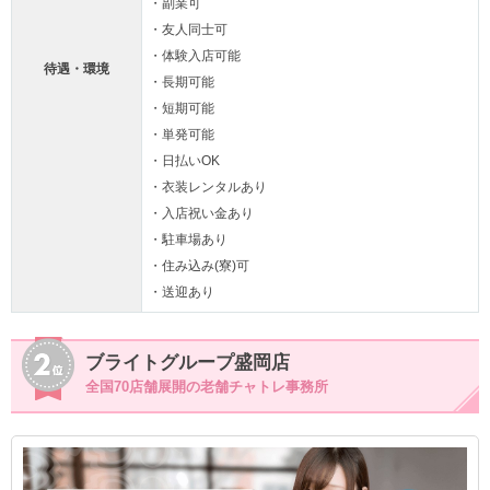
・副業可
・友人同士可
・体験入店可能
待遇・環境
・長期可能
・短期可能
・単発可能
・日払いOK
・衣装レンタルあり
・入店祝い金あり
・駐車場あり
・住み込み(寮)可
・送迎あり
ブライトグループ盛岡店
全国70店舗展開の老舗チャトレ事務所