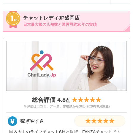
チャットレディJP盛岡店
日本最大級の店舗数と運営歴約20年の実績
総合評価 4.8
★★★★★
点
※評価は口コミ、データ、体験談から算出(2026年8月調査)
★★★★★
稼ぎやすさ
国内大手のライブチャット6社と提携。FANZAチャットでト