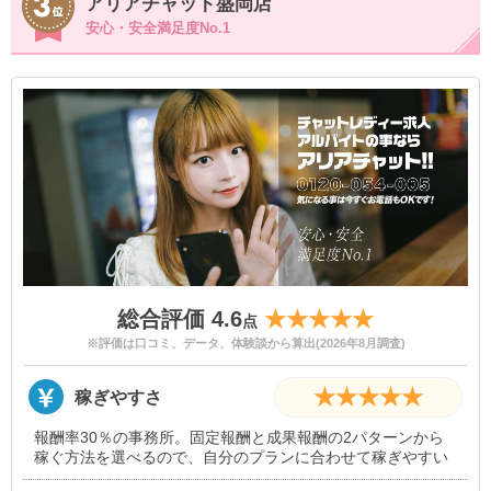
アリアチャット盛岡店
安心・安全満足度No.1
総合評価 4.6
★★★★★
点
※評価は口コミ、データ、体験談から算出(2026年8月調査)
★★★★★
稼ぎやすさ
報酬率30％の事務所。固定報酬と成果報酬の2パターンから
稼ぐ方法を選べるので、自分のプランに合わせて稼ぎやすい