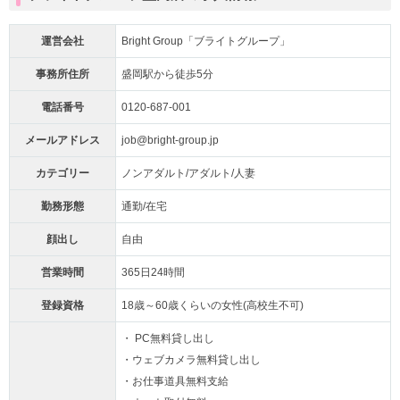
運営会社
Bright Group「ブライトグループ」
事務所住所
盛岡駅から徒歩5分
電話番号
0120-687-001
メールアドレス
job@bright-group.jp
カテゴリー
ノンアダルト/アダルト/人妻
勤務形態
通勤/在宅
顔出し
自由
営業時間
365日24時間
登録資格
18歳～60歳くらいの女性(高校生不可)
・ PC無料貸し出し
・ウェブカメラ無料貸し出し
・お仕事道具無料支給