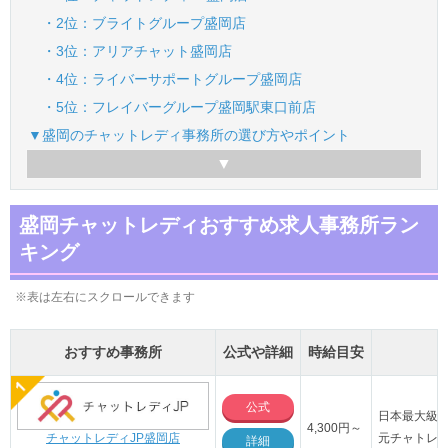
・2位：ブライトグループ盛岡店
・3位：アリアチャット盛岡店
・4位：ライバーサポートグループ盛岡店
・5位：フレイバーグループ盛岡駅東口前店
▼盛岡のチャットレディ事務所の選び方やポイント
盛岡チャットレディおすすめ求人事務所ラン
キング
※表は左右にスクロールできます
おすすめ事務所
公式や詳細
時給目安
公式
日本最大級の
4,300円～
チャットレディJP盛岡店
元チャトレ
詳細