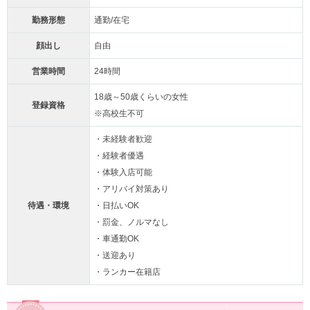
勤務形態
通勤/在宅
顔出し
自由
営業時間
24時間
18歳～50歳くらいの女性
登録資格
※高校生不可
・未経験者歓迎
・経験者優遇
・体験入店可能
・アリバイ対策あり
待遇・環境
・日払いOK
・罰金、ノルマなし
・車通勤OK
・送迎あり
・ランカー在籍店