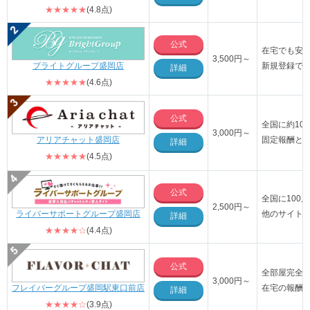
★★★★★
(4.8点)
公式
在宅でも安
3,500円～
ブライトグループ盛岡店
新規登録で3
詳細
★★★★★
(4.6点)
公式
全国に約10
3,000円～
アリアチャット盛岡店
固定報酬と
詳細
★★★★★
(4.5点)
公式
全国に100
2,500円～
ライバーサポートグループ盛岡店
他のサイト
詳細
★★★★☆
(4.4点)
公式
全部屋完全
3,000円～
フレイバーグループ盛岡駅東口前店
在宅の報酬率
詳細
★★★★☆
(3.9点)