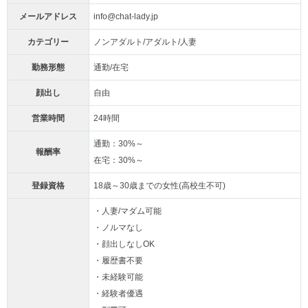
メールアドレス
info@chat-lady.jp
カテゴリー
ノンアダルト/アダルト/人妻
勤務形態
通勤/在宅
顔出し
自由
営業時間
24時間
通勤：30%～
報酬率
在宅：30%～
登録資格
18歳～30歳までの女性(高校生不可)
・人妻/マダム可能
・ノルマなし
・顔出しなしOK
・履歴書不要
・未経験可能
・経験者優遇