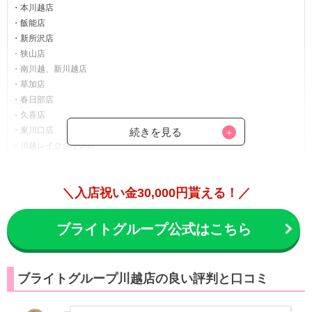
・本川越店
・飯能店
・新所沢店
・狭山店
・南川越、新川越店
・草加店
・春日部店
・久喜店
・東川口店
続きを見る
・川越レイクタウン店
・谷塚店
・川越店
＼入店祝い金30,000円貰える！／
・武蔵浦和店
・大宮店
・南浦和店
ブライトグループ公式はこちら
・浦和店
・川口店
・熊谷店
ブライトグループ川越店の良い評判と口コミ