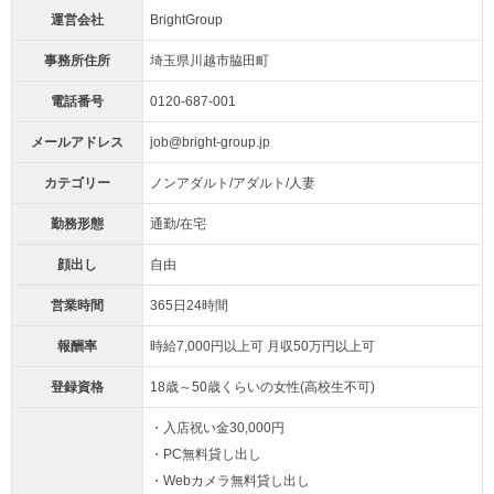
運営会社
BrightGroup
事務所住所
埼玉県川越市脇田町
電話番号
0120-687-001
メールアドレス
job@bright-group.jp
カテゴリー
ノンアダルト/アダルト/人妻
勤務形態
通勤/在宅
顔出し
自由
営業時間
365日24時間
報酬率
時給7,000円以上可 月収50万円以上可
登録資格
18歳～50歳くらいの女性(高校生不可)
・入店祝い金30,000円
・PC無料貸し出し
・Webカメラ無料貸し出し