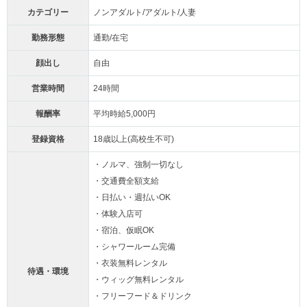
カテゴリー
ノンアダルト/アダルト/人妻
勤務形態
通勤/在宅
顔出し
自由
営業時間
24時間
報酬率
平均時給5,000円
登録資格
18歳以上(高校生不可)
・ノルマ、強制一切なし
・交通費全額支給
・日払い・週払いOK
・体験入店可
・宿泊、仮眠OK
・シャワールーム完備
・衣装無料レンタル
待遇・環境
・ウィッグ無料レンタル
・フリーフード＆ドリンク