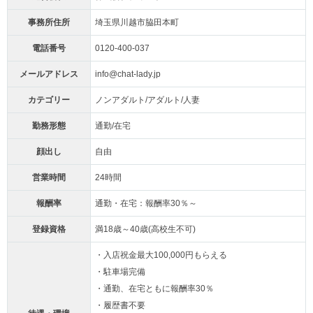
事務所住所
埼玉県川越市脇田本町
電話番号
0120-400-037
メールアドレス
info@chat-lady.jp
カテゴリー
ノンアダルト/アダルト/人妻
勤務形態
通勤/在宅
顔出し
自由
営業時間
24時間
報酬率
通勤・在宅：報酬率30％～
登録資格
満18歳～40歳(高校生不可)
・入店祝金最大100,000円もらえる
・駐車場完備
・通勤、在宅ともに報酬率30％
・履歴書不要