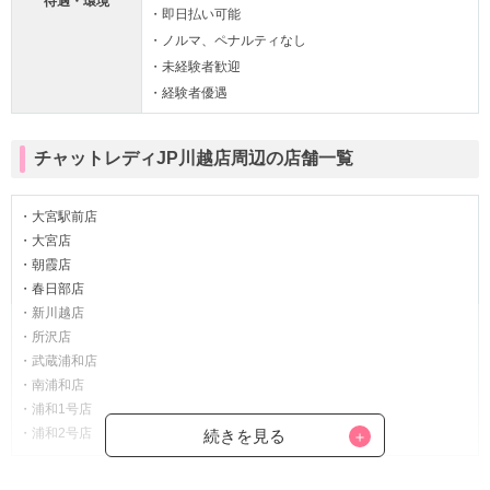
待遇・環境
・即日払い可能
・ノルマ、ペナルティなし
・未経験者歓迎
・経験者優遇
チャットレディJP川越店周辺の店舗一覧
・大宮駅前店
・大宮店
・朝霞店
・春日部店
・新川越店
・所沢店
・武蔵浦和店
・南浦和店
・浦和1号店
・浦和2号店
続きを見る