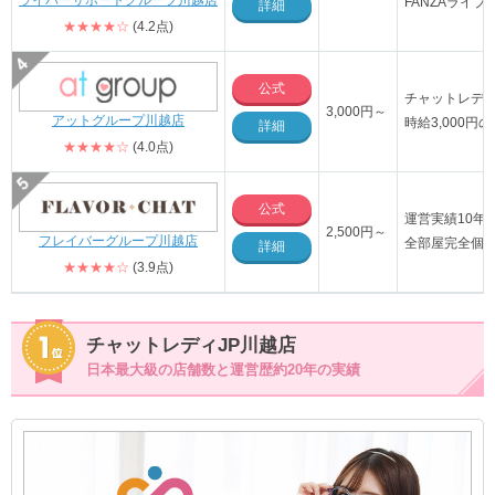
ライバーサポートグループ川越店
FANZAライ
詳細
★★★★☆
(4.2点)
公式
チャットレデ
3,000円～
アットグループ川越店
時給3,000
詳細
★★★★☆
(4.0点)
公式
運営実績10年
2,500円～
フレイバーグループ川越店
全部屋完全個
詳細
★★★★☆
(3.9点)
チャットレディJP川越店
日本最大級の店舗数と運営歴約20年の実績