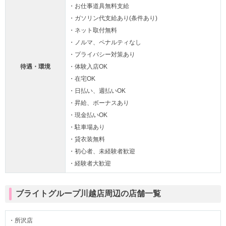
・お仕事道具無料支給
・ガソリン代支給あり(条件あり)
・ネット取付無料
・ノルマ、ペナルティなし
・プライバシー対策あり
待遇・環境
・体験入店OK
・在宅OK
・日払い、週払いOK
・昇給、ボーナスあり
・現金払いOK
・駐車場あり
・貸衣装無料
・初心者、未経験者歓迎
・経験者大歓迎
ブライトグループ川越店周辺の店舗一覧
・所沢店