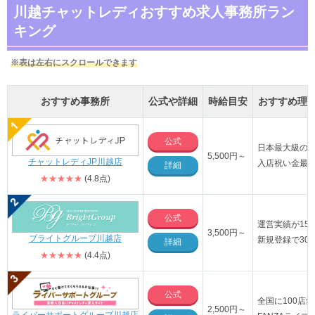
川越チャットレディおすすめ求人事務所ラン
キング
※表は左右にスクロールできます
おすすめ事務所
公式や詳細
時給目安
おすすめ理
公式
日本最大級の店
5,500円～
チャットレディJP川越店
入店祝い金最大
詳細
★★★★★
(4.8点)
公式
運営実績が15
3,500円～
ブライトグループ川越店
新規登録で30
詳細
★★★★★
(4.4点)
公式
全国に100店
2,500円～