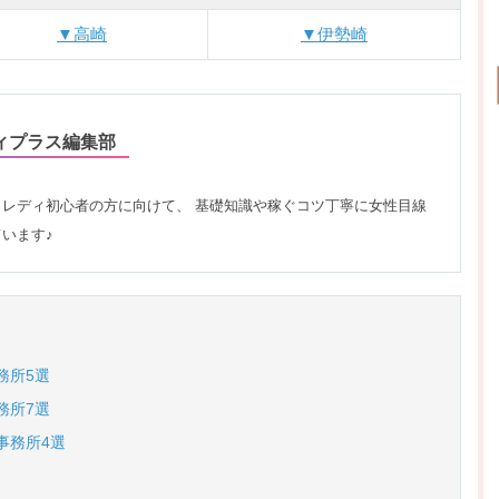
▼高崎
▼伊勢崎
ィプラス編集部
レディ初心者の方に向けて、 基礎知識や稼ぐコツ丁寧に女性目線
います♪
務所5選
務所7選
事務所4選