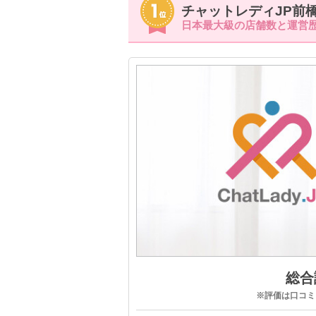
チャットレディJP前
日本最大級の店舗数と運営歴
総合評
※評価は口コミ、