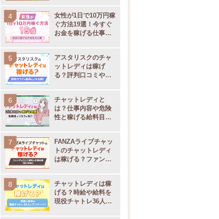
女性が1日で10万円稼
ぐ方法19選！今すぐ
お金を稼げる仕事を
大公開
アスタリスクのチャ
ットレディは稼げ
る？評判口コミや通
勤・在宅別の事務所
サポート内容を大公
チャットレディと
開
は？仕事内容や危険
性と稼げる給料目安
【現役チャトレ監
修】
支払い
在宅の有無
運営会社
FANZAライブチャッ
トのチャットレディ
は稼げる？ファンザ
の口コミ評判や仕事
・当日25日
内容
◯
株式会社ディストノア
チャットレディは稼
・翌月10日
げる？時給や給料を
現役チャトレ36人に
アンケート！