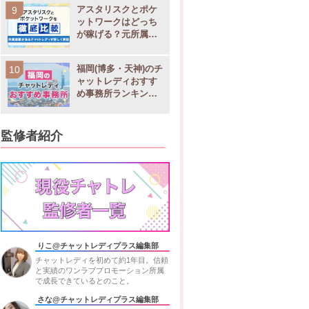
アスタリスクとポケ
・日払い
◯
株式会社デライト
ットワークはどっち
・基本は翌月15日
が稼げる？元所属チ
ャットレディが徹底
比較
福岡(博多・天神)のチ
・日払い
ャットレディおすす
め事務所ランキング9
・週払い
◯
マイルームグループ
選！稼げる求人や店
・月払い
舗比較
監修者紹介
・日払い
・週払い
◯
株式会社NMRグループ
店
・月払い
・日払い
りこ@チャットレディプラス編集部
・週払い
◯
ライブチャットプロ
チャットレディを初めて約1年目。信頼
・月払い
と実績のワンラブプロモーション所属
で成長できているとのこと。
さな@チャットレディプラス編集部