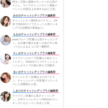
明るく元気に接客がモットーの人気チ
ャトレ。ライブチャットサイト選抜イ
ベントに10回以上出演するほど人気。
みさ@チャットレディプラス編集部
チャットレディ歴6年のベテラン。1年
目でFANZAライブチャット人気ランキ
ングで1位獲得の実績あり。
もも@チャットレディプラス編集部
jewelグループ所属の人気チャットレデ
ィ。お仕事の魅力を多くの女の子に知
ってもらえるように日々奮闘中。
りぃ@チャットレディプラス編集部
ライブイングループ所属の人気チャッ
トレディ。FANZAライブチャットとエ
ンジェルライブの掛け持ちで活動中。
るい@チャットレディプラス編集部
チャットレディ10連以上の大ベテラ
ン。チャットレディJP所属でリラック
スした雰囲気が人気。
しおり@チャットレディプラス編集部
ライブイン所属の人気チャットレデ
ィ。大手チャトレサイトFANZAのラン
キングにも入っているほど人気。