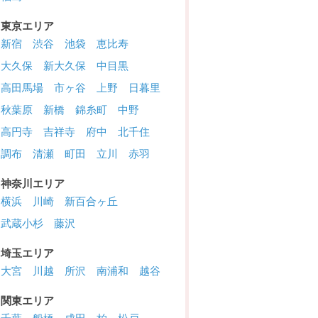
東京エリア
新宿
渋谷
池袋
恵比寿
大久保
新大久保
中目黒
高田馬場
市ヶ谷
上野
日暮里
秋葉原
新橋
錦糸町
中野
高円寺
吉祥寺
府中
北千住
調布
清瀬
町田
立川
赤羽
神奈川エリア
横浜
川崎
新百合ヶ丘
武蔵小杉
藤沢
埼玉エリア
大宮
川越
所沢
南浦和
越谷
関東エリア