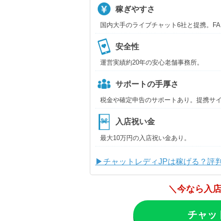
稼ぎやすさ
国内大手のライブチャット6社と提携。F
安全性
運営実績約20年の安心老舗事務所。
サポートの手厚さ
税金や確定申告のサポートあり。提携サ
入店祝い金
最大10万円の入店祝い金あり。
▶チャットレディJPは稼げる？評
＼今なら入店
チャッ