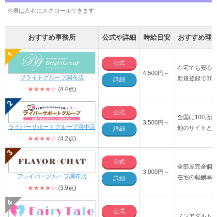
※表は左右にスクロールできます
おすすめ事務所
公式や詳細
時給目安
おすすめ理
公式
在宅でも安心
4,500円～
ブライトグループ調布店
新規登録で30
詳細
★★★★☆
(4.4点)
公式
全国に100店
3,500円～
ライバーサポートグループ府中店
他のサイトと
詳細
★★★★☆
(4.2点)
公式
全部屋完全個
3,000円～
フレイバーグループ調布店
在宅の報酬率4
詳細
★★★★☆
(3.9点)
公式
ノンアダルト