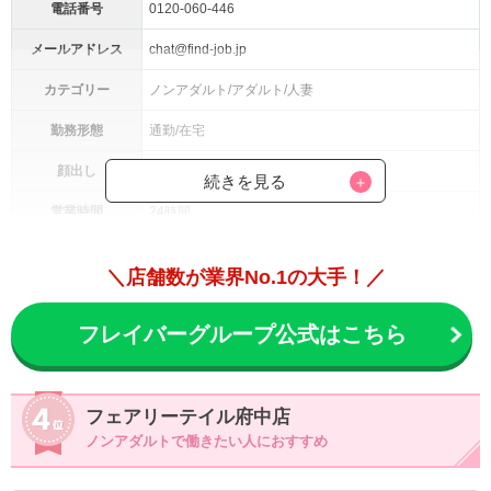
電話番号
0120-060-446
メールアドレス
chat@find-job.jp
カテゴリー
ノンアダルト/アダルト/人妻
勤務形態
通勤/在宅
顔出し
選択可能
続きを見る
営業時間
24時間
時給：3,000円〜
報酬率
＼店舗数が業界No.1の大手！／
成果報酬：時給18,000円以上可能
登録資格
満18歳以上(高校生不可)
フレイバーグループ公式はこちら
・日払いOK
・入店祝い金1万円
・皆勤賞ボーナス
フェアリーテイル府中店
・日払い対応可能
ノンアダルトで働きたい人におすすめ
・送迎可能
待遇・環境