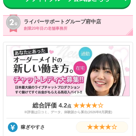
満18歳以上(高校生不可)〜
登録資格
50歳くらいまで
・時給11,000円以上可能
ライバーサポートグループ府中店
・出張面接対応
創業20年目の老舗事務所
・身バレ対策
・アリバイ対策
・給料の現金手渡し可能
待遇・環境
・マニュアル完備
・レンタル衣装
・日払いOK
・ボーナス制度あり
・時給制度選択可能
総合評価 4.2
★★★★☆
点
※評価は口コミ、データ、体験談から算出(2026年8月調査)
★★★★☆
稼ぎやすさ