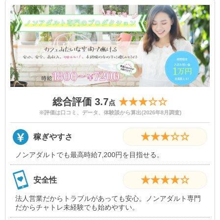
・フリードリンク・お菓子食べ放題
・罰金・ノルマなし
・体験入店歓迎
・送迎
・美容サポート
総合評価 3.7
★★★☆☆
点
※評価は口コミ、データ、体験談から算出(2026年8月調査)
★★★☆☆
稼ぎやすさ
ノンアダルトでも最高時給7,200円を目指せる。
★★★★☆
安全性
法人営業だからトラブルがあっても安心。ノンアダルト専門
だからチャトレ未経験でも始めやすい。