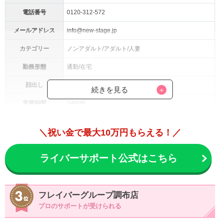
電話番号
0120-312-572
メールアドレス
info@new-stage.jp
カテゴリー
ノンアダルト/アダルト/人妻
勤務形態
通勤/在宅
顔出し
選択可能
続きを見る
営業時間
24時間
報酬率
時給1,500円〜8,400円
＼祝い金で最大10万円もらえる！／
登録資格
満18歳以上(高校生不可)
ライバーサポート公式はこちら
・時給3万円以上可能
・面接交通費支給
・府中店オリジナルのボーナスあり
・女性スタッフのみ
フレイバーグループ調布店
待遇・環境
・レンタル衣装
プロのサポートが受けられる
・フリードリンク・フード