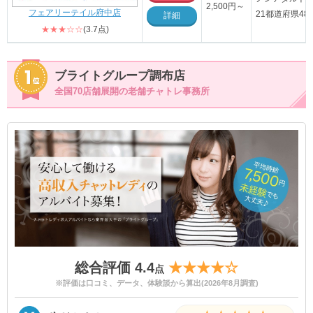
2,500円～
フェアリーテイル府中店
21都道府県4
詳細
★★★☆☆
(3.7点)
ブライトグループ調布店
全国70店舗展開の老舗チャトレ事務所
総合評価 4.4
★★★★☆
点
※評価は口コミ、データ、体験談から算出(2026年8月調査)