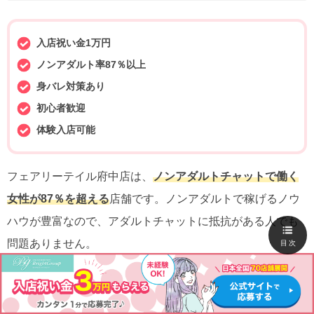
入店祝い金1万円
ノンアダルト率87％以上
身バレ対策あり
初心者歓迎
体験入店可能
フェアリーテイル府中店は、
ノンアダルトチャットで働く
女性が87％を超える
店舗です。ノンアダルトで稼げるノウ
ハウが豊富なので、アダルトチャットに抵抗がある人でも
問題ありません。
目次
また、身バレ対策も徹底しており、人妻の方も働きやすい
と評判です。随時
体験入店も歓迎
しているので、まずは一