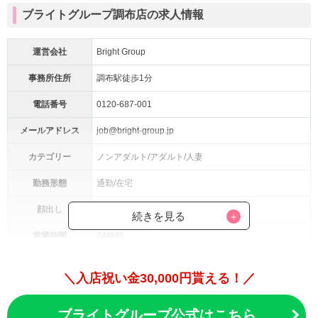
ブライトグループ調布店の求人情報
運営会社
Bright Group
事務所住所
調布駅徒歩1分
電話番号
0120-687-001
メールアドレス
job@bright-group.jp
カテゴリー
ノンアダルト/アダルト/人妻
勤務形態
通勤/在宅
顔出し
選択可能
続きを見る
営業時間
24時間
2ショット：時給6,000円〜
＼入店祝い金30,000円貰える！／
報酬率
双方向チャット
：9,600〜12,000円
ブライトグループ公式はこちら