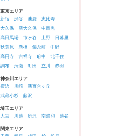
東京エリア
新宿
渋谷
池袋
恵比寿
大久保
新大久保
中目黒
高田馬場
市ヶ谷
上野
日暮里
秋葉原
新橋
錦糸町
中野
高円寺
吉祥寺
府中
北千住
調布
清瀬
町田
立川
赤羽
神奈川エリア
横浜
川崎
新百合ヶ丘
武蔵小杉
藤沢
埼玉エリア
大宮
川越
所沢
南浦和
越谷
関東エリア