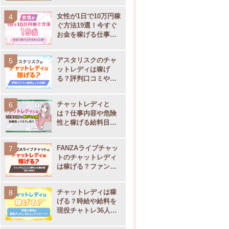
女性が1日で10万円稼
ぐ方法19選！今すぐ
お金を稼げる仕事を
大公開
アスタリスクのチャ
ットレディは稼げ
る？評判口コミや通
勤・在宅別の事務所
サポート内容を大公
チャットレディと
開
は？仕事内容や危険
性と稼げる給料目安
【現役チャトレ監
修】
FANZAライブチャッ
トのチャットレディ
は稼げる？ファンザ
の口コミ評判や仕事
内容
チャットレディは稼
げる？時給や給料を
現役チャトレ36人に
アンケート！