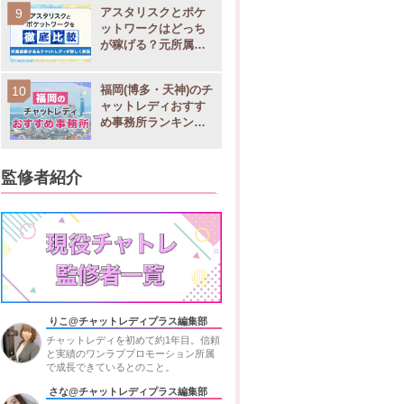
アスタリスクとポケ
ットワークはどっち
が稼げる？元所属チ
ャットレディが徹底
比較
福岡(博多・天神)のチ
ャットレディおすす
め事務所ランキング9
選！稼げる求人や店
舗比較
監修者紹介
りこ@チャットレディプラス編集部
チャットレディを初めて約1年目。信頼
と実績のワンラブプロモーション所属
で成長できているとのこと。
さな@チャットレディプラス編集部