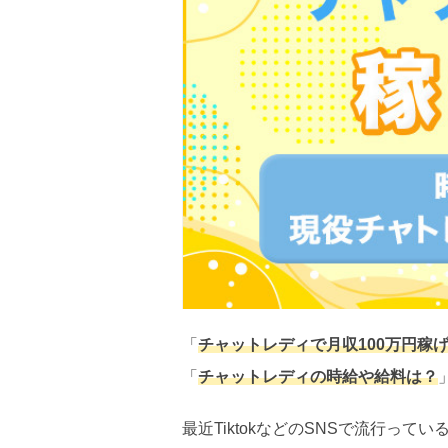
「
チャットレディで月収100万円稼
「
チャットレディの時給や給料は？
最近TiktokなどのSNSで流行っ