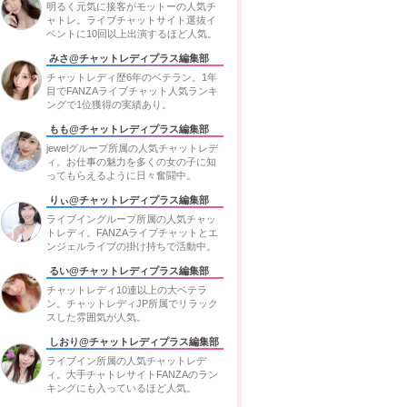
明るく元気に接客がモットーの人気チ
ャトレ。ライブチャットサイト選抜イ
ベントに10回以上出演するほど人気。
みさ@チャットレディプラス編集部
チャットレディ歴6年のベテラン。1年
目でFANZAライブチャット人気ランキ
ングで1位獲得の実績あり。
もも@チャットレディプラス編集部
jewelグループ所属の人気チャットレデ
ィ。お仕事の魅力を多くの女の子に知
ってもらえるように日々奮闘中。
りぃ@チャットレディプラス編集部
ライブイングループ所属の人気チャッ
トレディ。FANZAライブチャットとエ
ンジェルライブの掛け持ちで活動中。
るい@チャットレディプラス編集部
チャットレディ10連以上の大ベテラ
ン。チャットレディJP所属でリラック
スした雰囲気が人気。
しおり@チャットレディプラス編集部
ライブイン所属の人気チャットレデ
ィ。大手チャトレサイトFANZAのラン
キングにも入っているほど人気。