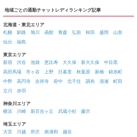
地域ごとの通勤チャットレディランキング記事
北海道・東北エリア
札幌
釧路
旭川
函館
青森
弘前
秋田
盛岡
山形
仙台
福島
東京エリア
新宿
渋谷
池袋
恵比寿
大久保
新大久保
中目黒
高田馬場
市ヶ谷
上野
日暮里
秋葉原
新橋
錦糸町
中野
高円寺
吉祥寺
府中
北千住
調布
清瀬
町田
立川
赤羽
神奈川エリア
横浜
川崎
新百合ヶ丘
武蔵小杉
藤沢
埼玉エリア
大宮
川越
所沢
南浦和
越谷