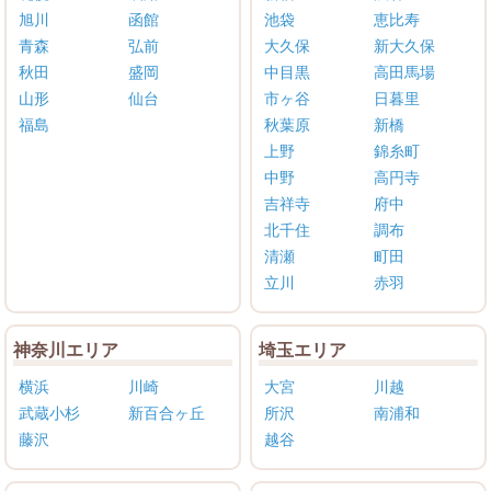
旭川
函館
池袋
恵比寿
青森
弘前
大久保
新大久保
秋田
盛岡
中目黒
高田馬場
山形
仙台
市ヶ谷
日暮里
福島
秋葉原
新橋
上野
錦糸町
中野
高円寺
吉祥寺
府中
北千住
調布
清瀬
町田
立川
赤羽
神奈川エリア
埼玉エリア
横浜
川崎
大宮
川越
武蔵小杉
新百合ヶ丘
所沢
南浦和
藤沢
越谷