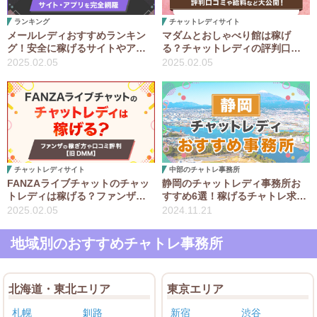
ランキング
チャットレディサイト
メールレディおすすめランキン
マダムとおしゃべり館は稼げ
グ！安全に稼げるサイトやアプ
る？チャットレディの評判口コ
リを比較解説
ミや給料など大公開！
2025.02.05
2025.02.05
チャットレディサイト
中部のチャトレ事務所
FANZAライブチャットのチャッ
静岡のチャットレディ事務所お
トレディは稼げる？ファンザチ
すすめ6選！稼げるチャトレ求人
ャトレの稼ぎ方や口コミ評判(旧
比較ランキング
2025.02.05
2024.11.21
DMM)
地域別のおすすめチャトレ事務所
北海道・東北エリア
東京エリア
札幌
釧路
新宿
渋谷