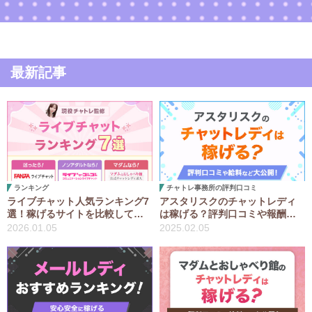
どを現役チャットレディ4名が監修して解説してい
ます。チャトレのことを詳しく知れる内容になっ
ているので、最後まで読んでみてくださいね♪
最新記事
ランキング
チャトレ事務所の評判口コミ
ライブチャット人気ランキング7
アスタリスクのチャットレディ
選！稼げるサイトを比較してお
は稼げる？評判口コミや報酬
すすめを紹介【2026年最新版】
率・通勤と在宅の時給目安を大
2026.01.05
2025.02.05
公開