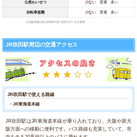
公然わいせつ
少ない
普通 多い
自転車盗難
少ない
普通 多い
※大阪府警公表の2020年1月~12月のデータを参考
JR吹田駅周辺の交通アクセス
JR吹田駅で使える路線
・JR東海道本線
JR吹田駅はJR東海道本線が乗り入れており、大阪や新大
阪方面への移動に便利です。バス路線も充実していて、市
内を走る20系統以上のバスに乗れます。