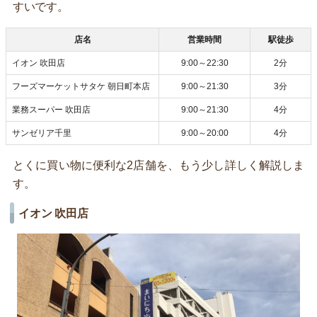
すいです。
店名
営業時間
駅徒歩
イオン 吹田店
9:00～22:30
2分
フーズマーケットサタケ 朝日町本店
9:00～21:30
3分
業務スーパー 吹田店
9:00～21:30
4分
サンゼリア千里
9:00～20:00
4分
とくに買い物に便利な2店舗を、もう少し詳しく解説しま
す。
イオン 吹田店