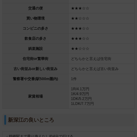
交通の便
★★★☆☆
買い物環境
★★☆☆☆
コンビニの多さ
★★★☆☆
飲食店の多さ
★★★☆☆
娯楽施設
★★☆☆☆
住宅街or繁華街
どちらかと言えば住宅街
古い街並みor新しい街並み
どちらかと言えば古い街並み
警察署や交番(駅500m圏内)
1件
1R/4.1万円
1K/4.9万円
家賃相場
1DK/5.2万円
1LDK/7.7万円
新深江の良いところ
・鶴橋駅まで乗り換えなし約4分で行ける