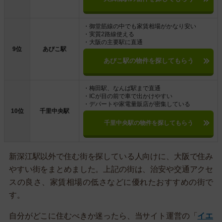
・御堂筋線の中でも家賃相場がかなり安い
・実質2路線使える
・大阪の主要駅に直通
9位
あびこ駅
あびこ駅の物件を探してもらう
・梅田駅、なんば駅まで直通
・ICが目の前で車で出かけやすい
・デパートや家電量販店が密集している
10位
千里中央駅
千里中央駅の物件を探してもらう
新深江駅以外で住む街を探している人向けに、大阪で住み
やすい街をまとめました。上記の街は、治安や交通アクセ
スの良さ、家賃相場の低さなどに優れたおすすめの街で
す。
自分がどこに住むべきか迷ったら、当サイト運営の「
イエ