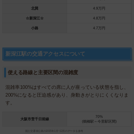
北巽
4.9万円
☆新深江☆
4.8万円
小路
4.7万円
新深江駅の交通アクセスについて
使える路線と主要区間の混雑度
混雑率100%はすべての席に人が座っている状態を指し、
200%になると圧迫感があり、身動きがとりにくくなりま
す。
70%
大阪市営千日前線
(鶴橋駅～今里駅区間)
国土交通省公表の2015年1月~12月のデータを参考