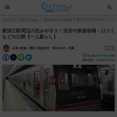
イエプラ
イエプラコラム
街の住みやすさや治安
新深江駅周辺の住みやすさ！治
新深江駅周辺の住みやすさ！治安や家賃相場・口コミ
など大公開【一人暮らし】
PR
記事の監修：
豊田 不動産仲介「家AGENT」所属
Facebook
Twitter
Line
Hatena
街の住みやすさや治安
最終更新：2025年6月19日