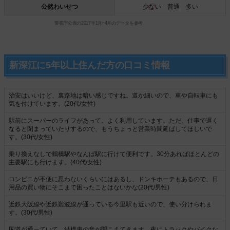
公然わいせつ
少ない
普通 多い
警視庁公表の2017年1月~4月のデータを参考
新深江に5年以上住んだ方の口コミ情報
治安はいいけど、裏路地は暗い感じですね。道か細いので、車や自転車にも
気を付けています。(20代/女性)
駅前にスーパーのライフがあって、よく利用しています。ただ、仕事で遅く
なると閉まっていたりするので、もうちょっと営業時間延ばしてほしいで
す。(30代/女性)
乗り換えなしで鶴橋駅やなんば駅に行けて便利です。30分あればほとんどの
主要駅にも行けます。(40代/女性)
コンビニが不便に思わないくらいにはあるし、ドンキホーテもあるので、日
用品の買い物にそこまで困ったことはないかな(20代/男性)
近鉄大阪線や近鉄難波線が通っている今里駅も近いので、使い分けられま
す。(30代/男性)
国道が通っていて、結構車の音が聞こえてきます。夜にトラックやバイクな