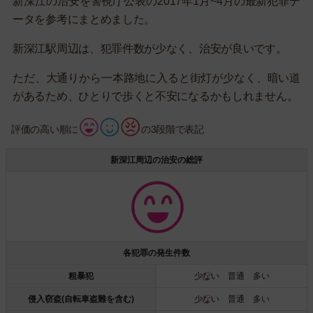
新深江の治安を警視庁公表の2017年1月~4月の最新犯罪デ
ータを参考にまとめました。
新深江駅周辺は、犯罪件数が少なく、治安が良いです。
ただ、大通りから一本路地に入ると街灯が少なく、暗い道
があるため、ひとりで歩くと不安になるかもしれません。
評価の高い順に
の3段階で表記
新深江周辺の治安の総評
各犯罪の発生件数
粗暴犯
少ない
普通 多い
侵入窃盗(自転車盗難を含む)
少ない
普通 多い