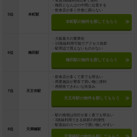
・実質3路線利用出来て便利
・梅田となんばの中間に位置する
・飲食店が多く外食に困らない
5位
本町駅
本町駅の物件を探してもらう
・大阪最大の繁華街
・10路線利用可能でアクセス抜群
・駅周辺で買えないものがない
6位
梅田駅
梅田駅の物件を探してもらう
・飲食店が多くて夜でも明るい
・商業施設が豊富で買い物に便利
・再開発できれいな街並み
7位
天王寺駅
天王寺駅の物件を探してもらう
・駅の南側は街灯が多く夜でも明るい
・3路線利用できる抜群の利便性
・駅直結のスーパーで買い物しやすい
8位
天満橋駅
天満橋駅の物件を探してもらう