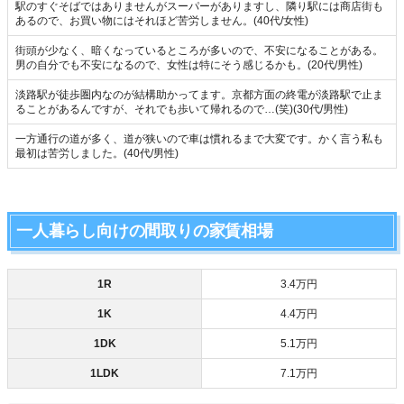
駅のすぐそばではありませんがスーパーがありますし、隣り駅には商店街も
あるので、お買い物にはそれほど苦労しません。(40代/女性)
街頭が少なく、暗くなっているところが多いので、不安になることがある。
男の自分でも不安になるので、女性は特にそう感じるかも。(20代/男性)
淡路駅が徒歩圏内なのが結構助かってます。京都方面の終電が淡路駅で止ま
ることがあるんですが、それでも歩いて帰れるので…(笑)(30代/男性)
一方通行の道が多く、道が狭いので車は慣れるまで大変です。かく言う私も
最初は苦労しました。(40代/男性)
一人暮らし向けの間取りの家賃相場
1R
3.4万円
1K
4.4万円
1DK
5.1万円
1LDK
7.1万円