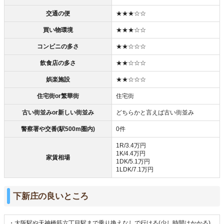
交通の便
★★★☆☆
買い物環境
★★★☆☆
コンビニの多さ
★★☆☆☆
飲食店の多さ
★★☆☆☆
娯楽施設
★★☆☆☆
住宅街or繁華街
住宅街
古い街並みor新しい街並み
どちらかと言えば古い街並み
警察署や交番(駅500m圏内)
0件
1R/3.4万円
1K/4.4万円
家賃相場
1DK/5.1万円
1LDK/7.1万円
下新庄の良いところ
・大阪駅や天神橋筋六丁目駅まで乗り換えなしで行ける(少し時間はかかる)