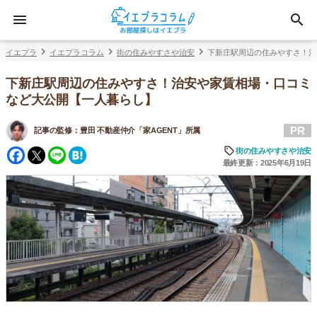
イエプラ
イエプラコラム
街の住みやすさや治安
下新庄駅周辺の住みやすさ！治
下新庄駅周辺の住みやすさ！治安や家賃相場・口コミ
など大公開【一人暮らし】
PR
記事の監修：
豊田 不動産仲介「家AGENT」所属
Facebook
Twitter
Line
Hatena
街の住みやすさや治安
最終更新：2025年6月19日