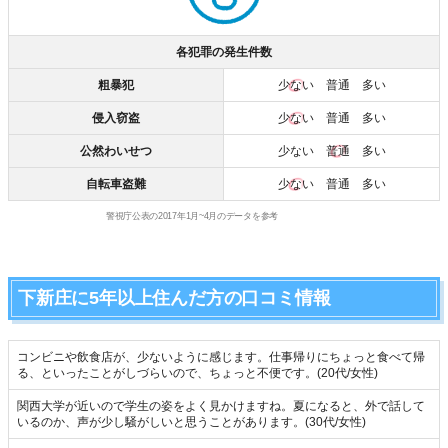
各犯罪の発生件数
粗暴犯
少ない
普通 多い
侵入窃盗
少ない
普通 多い
公然わいせつ
少ない
普通
多い
自転車盗難
少ない
普通 多い
警視庁公表の2017年1月~4月のデータを参考
下新庄に5年以上住んだ方の口コミ情報
コンビニや飲食店が、少ないように感じます。仕事帰りにちょっと食べて帰
る、といったことがしづらいので、ちょっと不便です。(20代/女性)
関西大学が近いので学生の姿をよく見かけますね。夏になると、外で話して
いるのか、声が少し騒がしいと思うことがあります。(30代/女性)