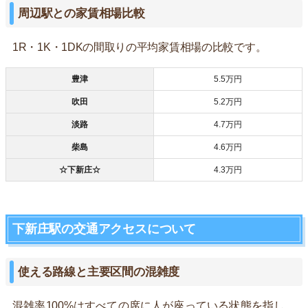
周辺駅との家賃相場比較
1R・1K・1DKの間取りの平均家賃相場の比較です。
豊津
5.5万円
吹田
5.2万円
淡路
4.7万円
柴島
4.6万円
☆下新庄☆
4.3万円
下新庄駅の交通アクセスについて
使える路線と主要区間の混雑度
混雑率100%はすべての席に人が座っている状態を指し、