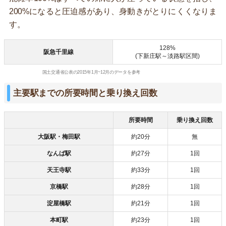
200%になると圧迫感があり、身動きがとりにくくなりま
す。
128%
阪急千里線
(下新庄駅～淡路駅区間)
国土交通省公表の2015年1月~12月のデータを参考
主要駅までの所要時間と乗り換え回数
所要時間
乗り換え回数
大阪駅・梅田駅
約20分
無
なんば駅
約27分
1回
天王寺駅
約33分
1回
京橋駅
約28分
1回
淀屋橋駅
約21分
1回
本町駅
約23分
1回