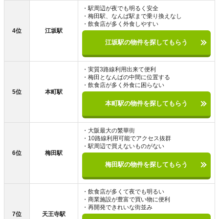
・駅周辺が夜でも明るく安全
・梅田駅、なんば駅まで乗り換えなし
・飲食店が多く外食しやすい
4位
江坂駅
江坂駅の物件を探してもらう
・実質3路線利用出来て便利
・梅田となんばの中間に位置する
・飲食店が多く外食に困らない
5位
本町駅
本町駅の物件を探してもらう
・大阪最大の繁華街
・10路線利用可能でアクセス抜群
・駅周辺で買えないものがない
6位
梅田駅
梅田駅の物件を探してもらう
・飲食店が多くて夜でも明るい
・商業施設が豊富で買い物に便利
・再開発できれいな街並み
7位
天王寺駅