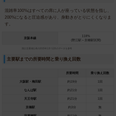
混雑率100%はすべての席に人が座っている状態を指し、
200%になると圧迫感があり、身動きがとりにくくなりま
す。
118%
京阪本線
(野江駅～京橋駅区間)
国土交通省公表の2015年1月~12月のデータを参考
主要駅までの所要時間と乗り換え回数
所要時間
乗り換え回数
大阪駅・梅田駅
約19分
1回
なんば駅
約21分
1回
天王寺駅
約21分
1回
京橋駅
約3分
無
淀屋橋駅
約11分
無