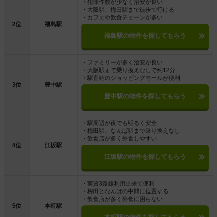
・犯罪件数が少なく治安が良い
・大阪駅、梅田駅まで徒歩で行ける
・カフェや飲食チェーンが多い
2位
福島駅
福島駅の物件を探してもらう
・ファミリーが多く治安が良い
・大阪駅まで乗り換えなしで約12分
・駅直結のショッピングモールが便利
3位
豊中駅
豊中駅の物件を探してもらう
・駅周辺が夜でも明るく安全
・梅田駅、なんば駅まで乗り換えなし
・飲食店が多く外食しやすい
4位
江坂駅
江坂駅の物件を探してもらう
・実質3路線利用出来て便利
・梅田となんばの中間に位置する
・飲食店が多く外食に困らない
5位
本町駅