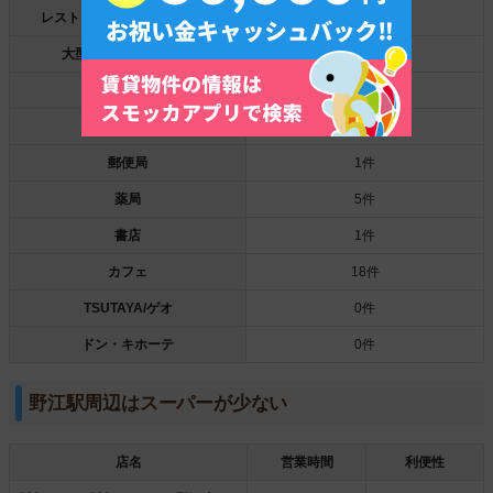
レストラン/ファストフード店
2件
大型ショッピング施設
0件
100円ショップ
0件
銀行
3件
郵便局
1件
薬局
5件
書店
1件
カフェ
18件
TSUTAYA/ゲオ
0件
ドン・キホーテ
0件
野江駅周辺はスーパーが少ない
店名
営業時間
利便性