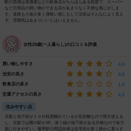
駅の西側は居酒屋などの飲食店がちらほらある程度で、スーパー
など日用品の買い物ができる店があまりなく不便な感じがしま
す。道路も小道が多く薄暗い感じもして治安はそんなによく見え
ず、雰囲気はあまりいいとはいえません。
女性28歳(一人暮らし)の口コミ＆評価
買い物しやすさ
4.0
治安の良さ
4.0
飲食店の多さ
1.0
交通アクセスの良さ
4.0
住みやすい点
京阪と地下鉄が１０分程度離れているが近距離なので両方使える
し、京阪では隣の駅がJR、違う線の地下鉄がある京橋なので各方
面に行きやすい。最寄駅の周辺自体は住宅街が多く静かに暮らす