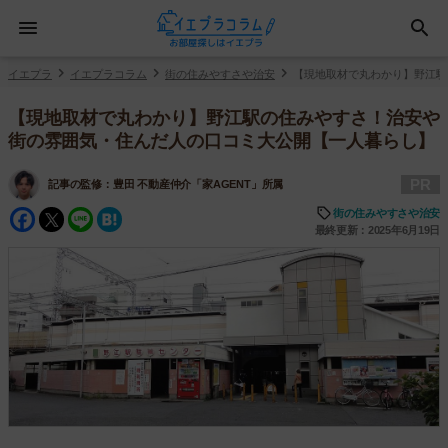
イエプラ
イエプラコラム
街の住みやすさや治安
【現地取材で丸わかり】野江駅
【現地取材で丸わかり】野江駅の住みやすさ！治安や
街の雰囲気・住んだ人の口コミ大公開【一人暮らし】
PR
記事の監修：
豊田 不動産仲介「家AGENT」所属
Facebook
Twitter
Line
Hatena
街の住みやすさや治安
最終更新：2025年6月19日