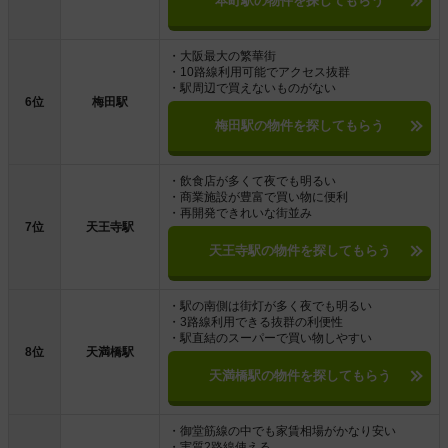
本町駅の物件を探してもらう
・大阪最大の繁華街
・10路線利用可能でアクセス抜群
・駅周辺で買えないものがない
6位
梅田駅
梅田駅の物件を探してもらう
・飲食店が多くて夜でも明るい
・商業施設が豊富で買い物に便利
・再開発できれいな街並み
7位
天王寺駅
天王寺駅の物件を探してもらう
・駅の南側は街灯が多く夜でも明るい
・3路線利用できる抜群の利便性
・駅直結のスーパーで買い物しやすい
8位
天満橋駅
天満橋駅の物件を探してもらう
・御堂筋線の中でも家賃相場がかなり安い
・実質2路線使える