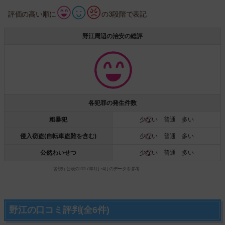
評価の高い順に
の3段階で表記
野江周辺の治安の総評
各犯罪の発生件数
粗暴犯
少ない
普通 多い
侵入窃盗(自転車盗難を含む)
少ない
普通 多い
公然わいせつ
少ない
普通 多い
警視庁公表の2017年1月~4月のデータを参考
野江の口コミ評判(全6件)