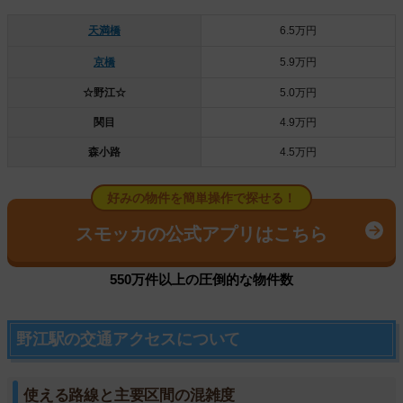
天満橋
6.5万円
京橋
5.9万円
☆野江☆
5.0万円
関目
4.9万円
森小路
4.5万円
好みの物件を簡単操作で探せる！
スモッカの公式アプリはこちら
550万件以上の圧倒的な物件数
野江駅の交通アクセスについて
使える路線と主要区間の混雑度