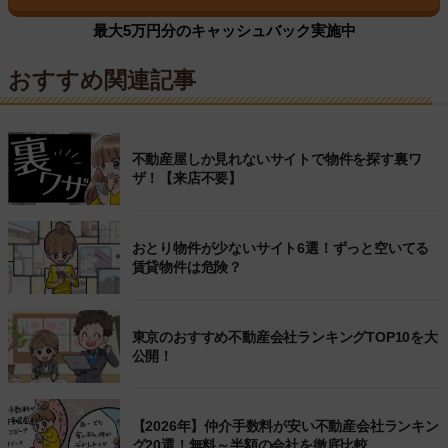
最大5万円分のキャッシュバック実施中
おすすめ関連記事
不動産屋しか見れないサイトで物件を探す裏ワ
ザ！【来店不要】
おとり物件が少ないサイト6選！ずっと空いてる
賃貸物件は危険？
東京のおすすめ不動産会社ランキングTOP10を大
公開！
【2026年】仲介手数料が安い不動産会社ランキン
グ20選！無料～半額の会社を徹底比較