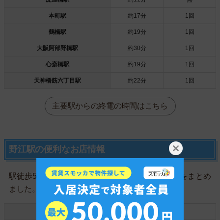
本町駅
約17分
1回
鶴橋駅
約19分
1回
大阪阿部野橋駅
約30分
1回
心斎橋駅
約19分
1回
天神橋筋六丁目駅
約22分
1回
主要駅からの終電の時間はこちら
野江駅の便利なお店情報
駅徒歩5分以内の一人暮らしに便利なお店の件数をまとめ
ました。
スーパー
3件