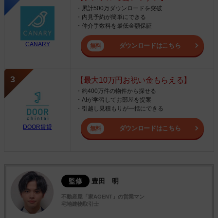
・累計500万ダウンロードを突破
・内見予約が簡単にできる
・仲介手数料を最低金額保証
CANARY
ダウンロードはこちら
【最大10万円お祝い金もらえる】
・約400万件の物件から探せる
・AIが学習してお部屋を提案
・引越し見積もりが一括にできる
DOOR賃貸
ダウンロードはこちら
監修
豊田 明
不動産屋「家AGENT」の営業マン
宅地建物取引士