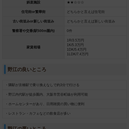
娯楽施設
★★☆☆☆
住宅街or繁華街
どちらかと言えば住宅街
古い街並みor新しい街並み
どちらかと言えば新しい街並み
警察署や交番(駅500m圏内)
0件
1R/3.5万円
1K/5.3万円
家賃相場
1DK/5.4万円
1LDK/7.4万円
野江の良いところ
・隣駅が京橋駅で乗り換えなしで約3分で行ける
・野江内代駅が徒歩圏内、大阪市営谷町線が利用可能
・ホームセンターがあり、日用雑貨の買い物に便利
・レストラン・カフェなどの飲食店が多い
野江の悪いところ