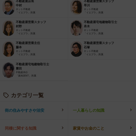
不動産屋店長
不動産屋営業スタッフ
中村
早川
ネット不動産
ネット不動産
「イエプラ」所属
「イエプラ」所属
不動産屋営業スタッフ
不動産屋宅地建物取引士
村野
舟木
ネット不動産
ネット不動産
「イエプラ」所属
「イエプラ」所属
不動産屋営業主任
不動産屋営業スタッフ
藤本
石塚
ネット不動産
ネット不動産
「イエプラ」所属
「イエプラ」所属
不動産屋宅地建物取引士
豊田
不動産仲介
「家AGENT」所属
カテゴリ一覧
街の住みやすさや治安
一人暮らしの知識
同棲に関する知識
家賃やお金のこと