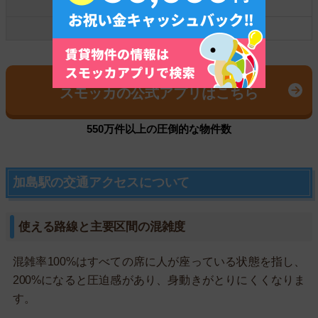
☆加島☆
5.3万円
御幣島
5.1万円
好みの物件を簡単操作で探せる！
スモッカの公式アプリはこちら
550万件以上の圧倒的な物件数
加島駅の交通アクセスについて
使える路線と主要区間の混雑度
混雑率100%はすべての席に人が座っている状態を指し、
200%になると圧迫感があり、身動きがとりにくくなりま
す。