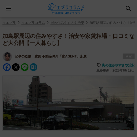
イエプラ
イエプラコラム
街の住みやすさや治安
加島駅周辺の住みやすさ！治安
加島駅周辺の住みやすさ！治安や家賃相場・口コミな
ど大公開【一人暮らし】
PR
記事の監修：
豊田 不動産仲介「家AGENT」所属
Facebook
Twitter
Line
Hatena
街の住みやすさや治安
最終更新：2025年6月19日