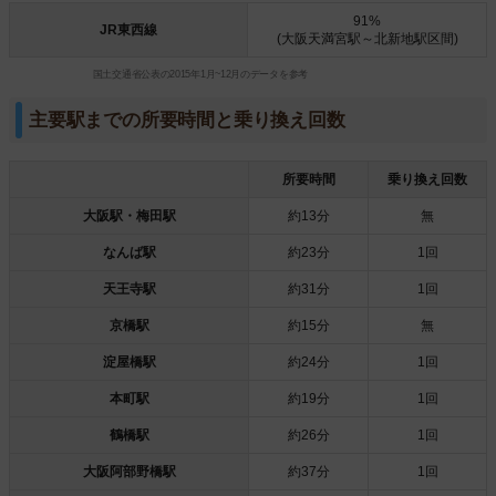
91%
JR東西線
(大阪天満宮駅～北新地駅区間)
国土交通省公表の2015年1月~12月のデータを参考
主要駅までの所要時間と乗り換え回数
所要時間
乗り換え回数
大阪駅・梅田駅
約13分
無
なんば駅
約23分
1回
天王寺駅
約31分
1回
京橋駅
約15分
無
淀屋橋駅
約24分
1回
本町駅
約19分
1回
鶴橋駅
約26分
1回
大阪阿部野橋駅
約37分
1回