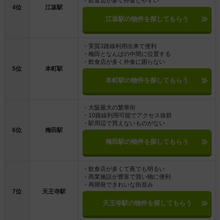
・飲食店が多く外食しやすい
4位
江坂駅
江坂駅の物件を探してもらう
・実質3路線利用出来て便利
・梅田となんばの中間に位置する
・飲食店が多く外食に困らない
5位
本町駅
本町駅の物件を探してもらう
・大阪最大の繁華街
・10路線利用可能でアクセス抜群
・駅周辺で買えないものがない
6位
梅田駅
梅田駅の物件を探してもらう
・飲食店が多くて夜でも明るい
・商業施設が豊富で買い物に便利
・再開発できれいな街並み
7位
天王寺駅
天王寺駅の物件を探してもらう