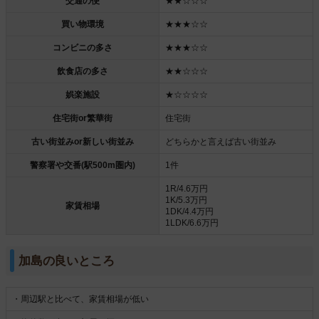
交通の便
★★☆☆☆
買い物環境
★★★☆☆
コンビニの多さ
★★★☆☆
飲食店の多さ
★★☆☆☆
娯楽施設
★☆☆☆☆
住宅街or繁華街
住宅街
古い街並みor新しい街並み
どちらかと言えば古い街並み
警察署や交番(駅500m圏内)
1件
1R/4.6万円
1K/5.3万円
家賃相場
1DK/4.4万円
1LDK/6.6万円
加島の良いところ
・周辺駅と比べて、家賃相場が低い