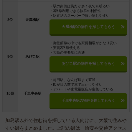
・駅の南側は街灯が多く夜でも明るい
・3路線利用できる抜群の利便性
・駅直結のスーパーで買い物しやすい
8位
天満橋駅
天満橋駅の物件を探してもらう
・御堂筋線の中でも家賃相場がかなり安い
・実質2路線使える
・大阪の主要駅に直通
9位
あびこ駅
あびこ駅の物件を探してもらう
・梅田駅、なんば駅まで直通
・ICが目の前で車で出かけやすい
・デパートや家電量販店が密集している
10位
千里中央駅
千里中央駅の物件を探してもらう
加島駅以外で住む街を探している人向けに、大阪で住みや
すい街をまとめました。上記の街は、治安や交通アクセス