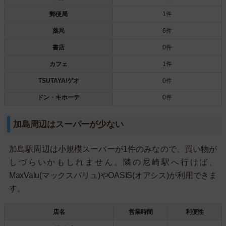
郵便局
1件
薬局
6件
書店
0件
カフェ
1件
TSUTAYA/ゲオ
0件
ドン・キホーテ
0件
加島周辺はスーパーが少ない
加島駅周辺は小規模スーパーが1件のみなので、買い物が
しづらいかもしれません。隣の尼崎駅へ行けば、
MaxValu(マックスバリュ)やOASIS(オアシス)が利用できま
す。
店名
営業時間
利便性