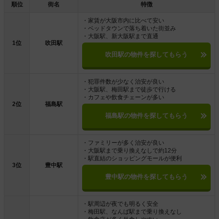
順位
街名
特徴
・家賃が大阪市内に比べて安い
・ベッドタウンで落ち着いた街並み
・大阪駅、新大阪駅まで直通
1位
吹田駅
吹田駅の物件を探してもらう
・犯罪件数が少なく治安が良い
・大阪駅、梅田駅まで徒歩で行ける
・カフェや飲食チェーンが多い
2位
福島駅
福島駅の物件を探してもらう
・ファミリーが多く治安が良い
・大阪駅まで乗り換えなしで約12分
・駅直結のショッピングモールが便利
3位
豊中駅
豊中駅の物件を探してもらう
・駅周辺が夜でも明るく安全
・梅田駅、なんば駅まで乗り換えなし