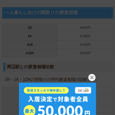
一人暮らし向けの間取りの家賃相場
1R
4.6万円
1K
5.3万円
1DK
4.4万円
1LDK
6.6万円
周辺駅との家賃相場比較
1R・1K・1DKの間取りの平均家賃相場の比較です。
尼崎
6.3万円
新福島
6.3万円
海老江
5.8万円