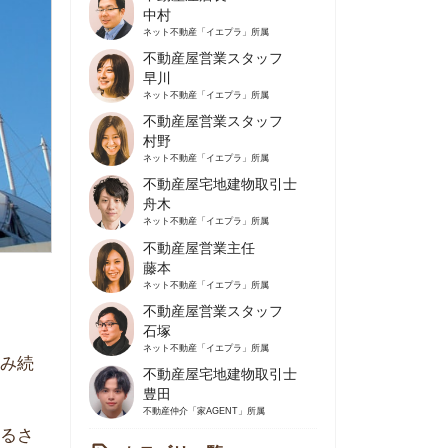
不動産屋営業スタッフ
早川
ネット不動産
「イエプラ」所属
不動産屋営業スタッフ
村野
ネット不動産
「イエプラ」所属
不動産屋宅地建物取引士
舟木
ネット不動産
「イエプラ」所属
不動産屋営業主任
藤本
ネット不動産
「イエプラ」所属
不動産屋営業スタッフ
石塚
ネット不動産
「イエプラ」所属
不動産屋宅地建物取引士
豊田
不動産仲介
「家AGENT」所属
カテゴリ一覧
の住みやすさや治安
人暮らしの知識
棲に関する知識