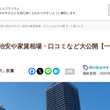
ラム
どを初心者にもわかりやすいように解説します。
すさ！治安や家賃相場・口コミなど大公開【一人暮らし】
や家賃相場・口コミなど大公開【一人暮
「
お
街の住みやすさや治安
Facebook
Twitter
Line
Hatena
不
PR
部
最終更新：2025年6月19日
紹
メ
「
門