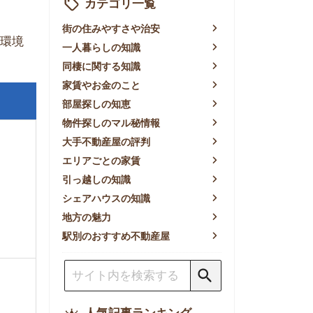
賃やお金のこと
屋探しの知恵
件探しのマル秘情報
手不動産屋の評判
リアごとの家賃
っ越しの知識
ェアハウスの知識
方の魅力
別のおすすめ不動産屋
人気記事ランキング
一人暮らしの生活費は平均い
くら？支出内訳や費用シミュ
レーションを公開
東京都内の住みやすい街ラン
キングTOP10！一人暮らし
におすすめの駅も公開
【2026年最新】
【2026年】賃貸サイトおす
すめランキング！全50社の