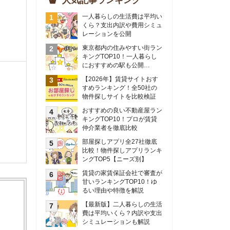
物件探しサイトを比較検証
おすすめの良い不動産屋ラン
キングTOP10！プロが賃貸
仲介業者を徹底比較
部屋探しアプリ全27社徹底
比較！物件探しアプリランキ
ングTOP5【ニーズ別】
賃貸の家賃保証会社で審査が
甘いランキングTOP10！ゆ
るい理由や特徴を解説
【最新版】二人暮らしの生活
費は平均いくら？内訳や支出
シミュレーションも解説
東京のおすすめ不動産会社ラ
ンキングTOP10を大公開！
カップルの同棲におすすめの
間取りは？実例をもとに最適
なお部屋を解説！
シングルマザーの生活費は平
均いくら？母子家庭の収入や
支援制度についても解説