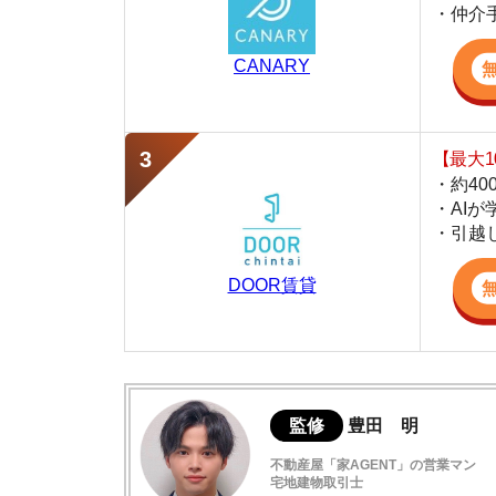
・AIが学習し
・引越し見積も
DOOR賃貸
監修
豊田 明
不動産屋「家AGENT」の営業マン
宅地建物取引士
賃貸の仲介会社「家AGENT」の現役の営業マ
ての経験と専門知識を活かして、お部屋探しや
弁天町の住みやすさデータ
実際に弁天町に行ってみました
弁天町駅は治安が良い
弁天町の口コミ評判(全15件)