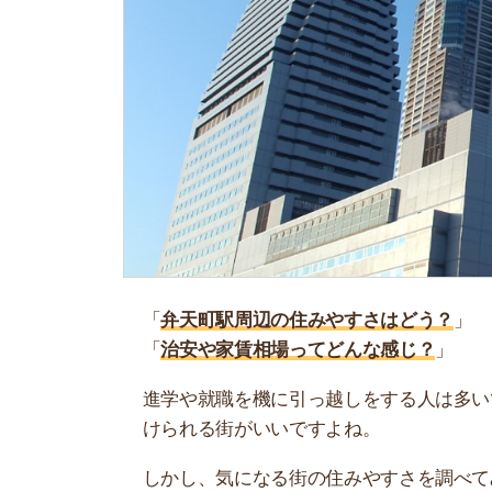
「
弁天町駅周辺の住みやすさはどう？
」
「
治安や家賃相場ってどんな感じ？
」
進学や就職を機に引っ越しをする人は多いです。
けられる街がいいですよね。
しかし、気になる街の住みやすさを調べてみても
く落ち着けない、坂があって辛いということも…
当記事では、弁天町駅周辺の住みやすさについて
や実際に住んでいる人の口コミも公開しています