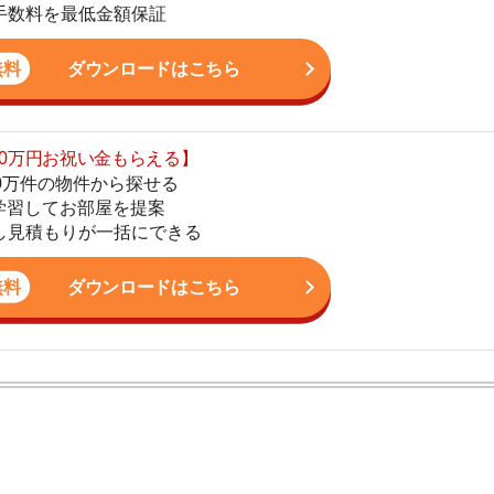
てお部屋を提案
りが一括にできる
4
ダウンロードはこちら
5
6
7
8
ン。宅地建物取引士の資格を取得している。営業マンとし
入居審査についての不安や疑問を解決しています。
9
10