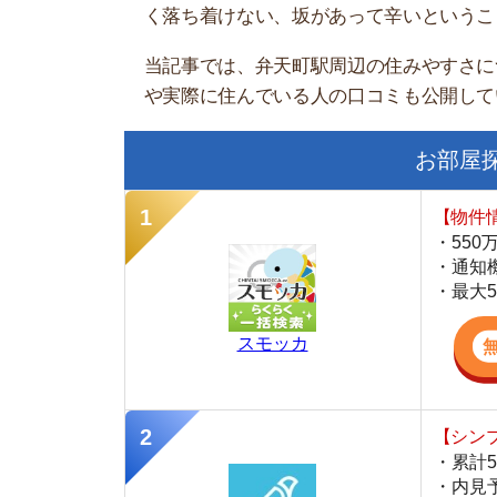
お部屋探しに
【物件情報を毎
・550万件以
・通知機能で物
・最大5万円の
スモッカ
【シンプルで使
・累計500万
・内見予約が簡
・仲介手数料を
CANARY
【最大10万円
・約400万件