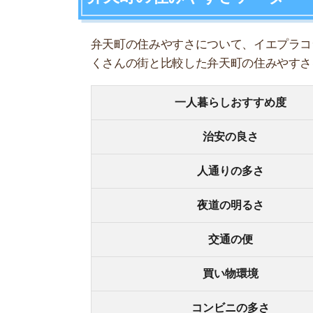
夜道の明るさ
交通の便
買い物環境
コンビニの多さ
飲食店の多さ
娯楽施設
住宅街or繁華街
古い街並みor新しい街並み
警察署や交番(駅500m圏内)
家賃相場