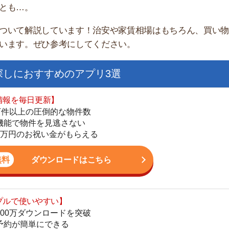
家
おすすめのアプリ3選
部
物
日更新】
大
上の圧倒的な物件数
エ
件を見逃さない
引
お祝い金がもらえる
シ
地
ダウンロードはこちら
駅
いやすい】
ダウンロードを突破
単にできる
最低金額保証
1
ダウンロードはこちら
2
お祝い金もらえる】
3
の物件から探せる