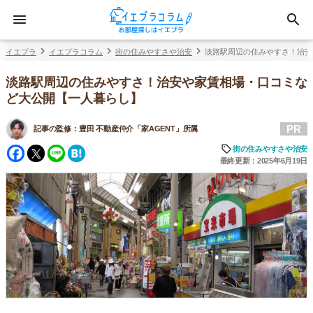
イエプラ
イエプラコラム
街の住みやすさや治安
淡路駅周辺の住みやすさ！治安
淡路駅周辺の住みやすさ！治安や家賃相場・口コミな
ど大公開【一人暮らし】
PR
記事の監修：
豊田 不動産仲介「家AGENT」所属
Facebook
Twitter
Line
Hatena
街の住みやすさや治安
最終更新：2025年6月19日