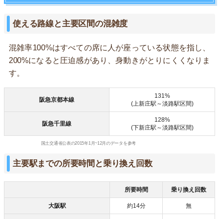
使える路線と主要区間の混雑度
混雑率100%はすべての席に人が座っている状態を指し、
200%になると圧迫感があり、身動きがとりにくくなりま
す。
131%
阪急京都本線
(上新庄駅～淡路駅区間)
128%
阪急千里線
(下新庄駅～淡路駅区間)
国土交通省公表の2015年1月~12月のデータを参考
主要駅までの所要時間と乗り換え回数
所要時間
乗り換え回数
大阪駅
約14分
無