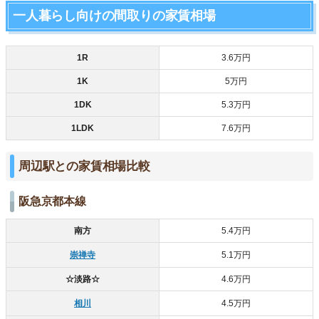
一人暮らし向けの間取りの家賃相場
1R
3.6万円
1K
5万円
1DK
5.3万円
1LDK
7.6万円
周辺駅との家賃相場比較
阪急京都本線
南方
5.4万円
崇禅寺
5.1万円
☆淡路☆
4.6万円
相川
4.5万円