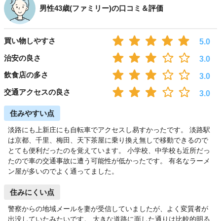
男性43歳(ファミリー)の口コミ＆評価
買い物しやすさ
5.0
治安の良さ
3.0
飲食店の多さ
3.0
交通アクセスの良さ
3.0
住みやすい点
淡路にも上新庄にも自転車でアクセスし易すかったです。 淡路駅
は京都、千里、梅田、天下茶屋に乗り換え無しで移動できるので
とても便利だったのを覚えています。 小学校、中学校も近所だっ
たので車の交通事故に遭う可能性が低かったです。 有名なラーメ
ン屋が多いのでよく通ってました。
住みにくい点
警察からの地域メールを妻が受信していましたが、よく変質者が
出没していたみたいです。 大きな道路に面した通りは比較的明る